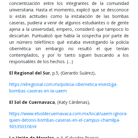
concientización entre los integrantes de la comunidad
universitaria. Hasta el momento, explicó que se desconoce
si estás actitudes como la instalación de las bombas
caseras, pudiera a venir de algunos estudiantes o de gente
ajena a la universidad, empero, consideró que tampoco lo
descartan. Puntualizó que había la sospecha por parte de
un número telefónico qué estaba investigando la policía
cibernética sin embargo no resultó el que tenían
contemplados, y por lo tanto siguen buscando a los
responsables de los hechos. (…)
El Regional del Sur
, p.5, (Gerardo Suárez),
https://elregional.com.mx/policia-cibernetica-investiga-
bombas-caseras-en-la-uaem
El Sol de Cuernavaca
, (Katy Cárdenas),
https://www.elsoldecuernavaca.com.mx/local/uaem-ignora-
quien-detono-bombas-caseras-en-el-campus-chamilpa-
9053503.html
La Unión de Morelos
, p.4, (Salvador Rivera),