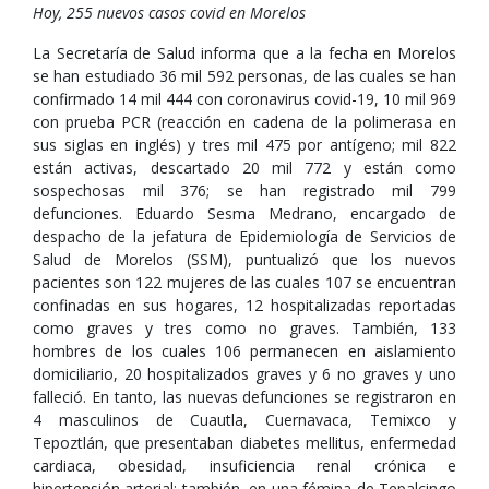
Hoy, 255 nuevos casos covid en Morelos
La Secretaría de Salud informa que a la fecha en Morelos
se han estudiado 36 mil 592 personas, de las cuales se han
confirmado 14 mil 444 con coronavirus covid-19, 10 mil 969
con prueba PCR (reacción en cadena de la polimerasa en
sus siglas en inglés) y tres mil 475 por antígeno; mil 822
están activas, descartado 20 mil 772 y están como
sospechosas mil 376; se han registrado mil 799
defunciones. Eduardo Sesma Medrano, encargado de
despacho de la jefatura de Epidemiología de Servicios de
Salud de Morelos (SSM), puntualizó que los nuevos
pacientes son 122 mujeres de las cuales 107 se encuentran
confinadas en sus hogares, 12 hospitalizadas reportadas
como graves y tres como no graves. También, 133
hombres de los cuales 106 permanecen en aislamiento
domiciliario, 20 hospitalizados graves y 6 no graves y uno
falleció. En tanto, las nuevas defunciones se registraron en
4 masculinos de Cuautla, Cuernavaca, Temixco y
Tepoztlán, que presentaban diabetes mellitus, enfermedad
cardiaca, obesidad, insuficiencia renal crónica e
hipertensión arterial; también, en una fémina de Tepalcingo