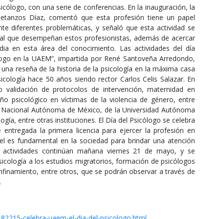
icólogo, con una serie de conferencias. En la inauguración, la
Betanzos Díaz, comentó que esta profesión tiene un papel
te diferentes problemáticas, y señaló que esta actividad se
ocial que desempeñan estos profesionistas, además de acercar
dia en esta área del conocimiento. Las actividades del día
cólogo en la UAEM”, impartida por René Santoveña Arredondo,
o una reseña de la historia de la psicología en la máxima casa
icología hace 50 años siendo rector Carlos Celis Salazar. En
 validación de protocolos de intervención, maternidad en
año psicológico en víctimas de la violencia de género, entre
ad Nacional Autónoma de México, de la Universidad Autónoma
ía, entre otras instituciones. El Día del Psicólogo se celebra
ntregada la primera licencia para ejercer la profesión en
el es fundamental en la sociedad para brindar una atención
as actividades continúan mañana viernes 21 de mayo, y se
icología a los estudios migratorios, formación de psicólogos
nfinamiento, entre otros, que se podrán observar a través de
.
182215-celebra-uaem-el-dia-del-psicologo.html