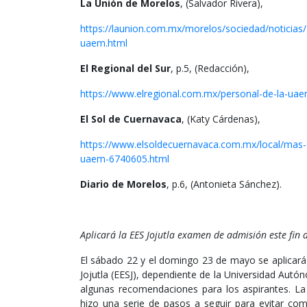
La Unión de Morelos
, (Salvador Rivera),
https://launion.com.mx/morelos/sociedad/noticia
uaem.html
El Regional del Sur
, p.5, (Redacción),
https://www.elregional.com.mx/personal-de-la-ua
El Sol de Cuernavaca
, (Katy Cárdenas),
https://www.elsoldecuernavaca.com.mx/local/mas-d
uaem-6740605.html
Diario de Morelos
, p.6, (Antonieta Sánchez).
Aplicará la EES Jojutla examen de admisión este fin
El sábado 22 y el domingo 23 de mayo se aplicará
Jojutla (EESJ), dependiente de la Universidad Aut
algunas recomendaciones para los aspirantes. La 
hizo una serie de pasos a seguir para evitar com