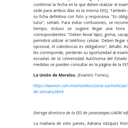
confirmar la fecha en la que deben realizar el exa
sede para ambos días es la misma EESJ. También d
su ficha definitiva con foto y responsiva. “Es obli
tutor”, señaló. Para evitar confusiones, se recom
tiempo, incluso se sugiere llegar una hora
correspondientes. “Deben llevar lápiz, goma, saca
permitirá utilizar el teléfono celular. Deben lleg
opcional, el cubrebocas es obligatorio”, detalló. 
les corresponde, perderán su oportunidad al exa
escuelas de la Universidad Autónoma del Estado 
medidas se pueden consultar en la página de la EES
La Unión de Morelos
, (Evaristo Torres),
https://launion.com.mx/morelos/zona-sur/noticias/
de-semana.html
Entrega directora de la EES de Jonacatepec-UAEM in
La mañana de este jueves, Adriana Vázquez Román