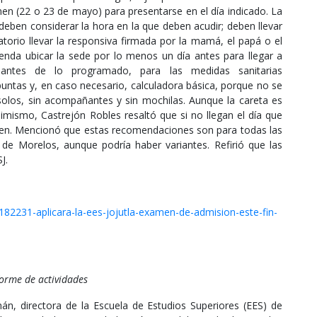
men (22 o 23 de mayo) para presentarse en el día indicado. La
eben considerar la hora en la que deben acudir; deben llevar
gatorio llevar la responsiva firmada por la mamá, el papá o el
ienda ubicar la sede por lo menos un día antes para llegar a
 antes de lo programado, para las medidas sanitarias
puntas y, en caso necesario, calculadora básica, porque no se
ar solos, sin acompañantes y sin mochilas. Aunque la careta es
Asimismo, Castrejón Robles resaltó que si no llegan el día que
men. Mencionó que estas recomendaciones son para todas las
de Morelos, aunque podría haber variantes. Refirió que las
J.
182231-aplicara-la-ees-jojutla-examen-de-admision-este-fin-
forme de actividades
, directora de la Escuela de Estudios Superiores (EES) de