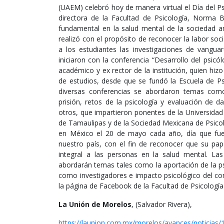
(UAEM) celebró hoy de manera virtual el Día del Ps
directora de la Facultad de Psicología, Norma 
fundamental en la salud mental de la sociedad an
realizó con el propósito de reconocer la labor s
a los estudiantes las investigaciones de vanguar
iniciaron con la conferencia “Desarrollo del psi
académico y ex rector de la institución, quien hiz
de estudios, desde que se fundó la Escuela de Ps
diversas conferencias se abordaron temas como
prisión, retos de la psicología y evaluación de d
otros, que impartieron ponentes de la Universid
de Tamaulipas y de la Sociedad Mexicana de Psicolog
en México el 20 de mayo cada año, día que fue e
nuestro país, con el fin de reconocer que su pap
integral a las personas en la salud mental. L
abordarán temas tales como la aportación de la ps
como investigadores e impacto psicológico del co
la página de Facebook de la Facultad de Psicología
La Unión de Morelos
, (Salvador Rivera),
https://launion.com.mx/morelos/avances/noticias/