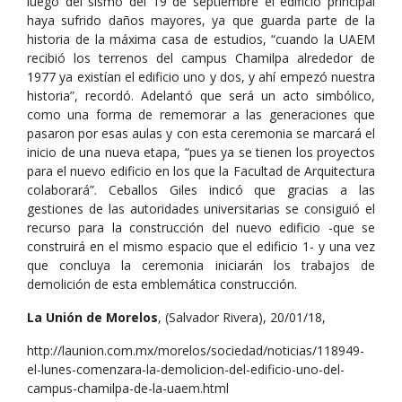
luego del sismo del 19 de septiembre el edificio principal
haya sufrido daños mayores, ya que guarda parte de la
historia de la máxima casa de estudios, “cuando la UAEM
recibió los terrenos del campus Chamilpa alrededor de
1977 ya existían el edificio uno y dos, y ahí empezó nuestra
historia”, recordó. Adelantó que será un acto simbólico,
como una forma de rememorar a las generaciones que
pasaron por esas aulas y con esta ceremonia se marcará el
inicio de una nueva etapa, “pues ya se tienen los proyectos
para el nuevo edificio en los que la Facultad de Arquitectura
colaborará”. Ceballos Giles indicó que gracias a las
gestiones de las autoridades universitarias se consiguió el
recurso para la construcción del nuevo edificio -que se
construirá en el mismo espacio que el edificio 1- y una vez
que concluya la ceremonia iniciarán los trabajos de
demolición de esta emblemática construcción.
La Unión de Morelos
, (Salvador Rivera), 20/01/18,
http://launion.com.mx/morelos/sociedad/noticias/118949-
el-lunes-comenzara-la-demolicion-del-edificio-uno-del-
campus-chamilpa-de-la-uaem.html