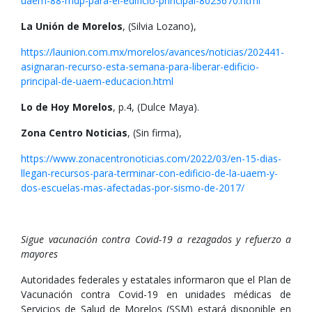
uaem-88-mdp-para-el-edificio-principal-8023670.html
La Unión de Morelos
, (Silvia Lozano),
https://launion.com.mx/morelos/avances/noticias/202441-
asignaran-recurso-esta-semana-para-liberar-edificio-
principal-de-uaem-educacion.html
Lo de Hoy Morelos
, p.4, (Dulce Maya).
Zona Centro Noticias
, (Sin firma),
https://www.zonacentronoticias.com/2022/03/en-15-dias-
llegan-recursos-para-terminar-con-edificio-de-la-uaem-y-
dos-escuelas-mas-afectadas-por-sismo-de-2017/
Sigue vacunación contra Covid-19 a rezagados y refuerzo a
mayores
Autoridades federales y estatales informaron que el Plan de
Vacunación contra Covid-19 en unidades médicas de
Servicios de Salud de Morelos (SSM) estará disponible en