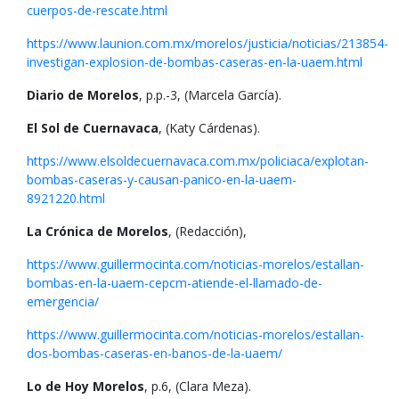
cuerpos-de-rescate.html
https://www.launion.com.mx/morelos/justicia/noticias/213854-
investigan-explosion-de-bombas-caseras-en-la-uaem.html
Diario de Morelos
, p.p.-3, (Marcela García).
El Sol de Cuernavaca
, (Katy Cárdenas).
https://www.elsoldecuernavaca.com.mx/policiaca/explotan-
bombas-caseras-y-causan-panico-en-la-uaem-
8921220.html
La Crónica de Morelos
, (Redacción),
https://www.guillermocinta.com/noticias-morelos/estallan-
bombas-en-la-uaem-cepcm-atiende-el-llamado-de-
emergencia/
https://www.guillermocinta.com/noticias-morelos/estallan-
dos-bombas-caseras-en-banos-de-la-uaem/
Lo de Hoy Morelos
, p.6, (Clara Meza).