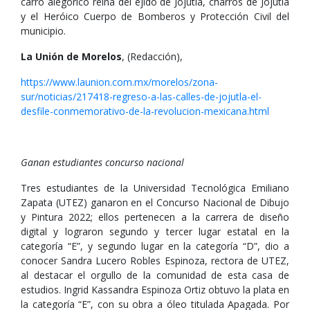
carro alegórico reina del ejido de Jojutla, charros de Jojutla
y el Heróico Cuerpo de Bomberos y Protección Civil del
municipio.
La Unión de Morelos
, (Redacción),
https://www.launion.com.mx/morelos/zona-
sur/noticias/217418-regreso-a-las-calles-de-jojutla-el-
desfile-conmemorativo-de-la-revolucion-mexicana.html
Ganan estudiantes concurso nacional
Tres estudiantes de la Universidad Tecnológica Emiliano
Zapata (UTEZ) ganaron en el Concurso Nacional de Dibujo
y Pintura 2022; ellos pertenecen a la carrera de diseño
digital y lograron segundo y tercer lugar estatal en la
categoría “E”, y segundo lugar en la categoría “D”, dio a
conocer Sandra Lucero Robles Espinoza, rectora de UTEZ,
al destacar el orgullo de la comunidad de esta casa de
estudios. Ingrid Kassandra Espinoza Ortiz obtuvo la plata en
la categoría “E”, con su obra a óleo titulada Apagada. Por