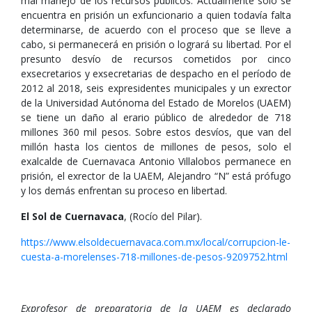
mal manejo de los recursos públicos. Actualmente solo se
encuentra en prisión un exfuncionario a quien todavía falta
determinarse, de acuerdo con el proceso que se lleve a
cabo, si permanecerá en prisión o logrará su libertad. Por el
presunto desvío de recursos cometidos por cinco
exsecretarios y exsecretarias de despacho en el período de
2012 al 2018, seis expresidentes municipales y un exrector
de la Universidad Autónoma del Estado de Morelos (UAEM)
se tiene un daño al erario público de alrededor de 718
millones 360 mil pesos. Sobre estos desvíos, que van del
millón hasta los cientos de millones de pesos, solo el
exalcalde de Cuernavaca Antonio Villalobos permanece en
prisión, el exrector de la UAEM, Alejandro “N” está prófugo
y los demás enfrentan su proceso en libertad.
El Sol de Cuernavaca
, (Rocío del Pilar).
https://www.elsoldecuernavaca.com.mx/local/corrupcion-le-
cuesta-a-morelenses-718-millones-de-pesos-9209752.html
Exprofesor de preparatoria de la UAEM es declarado