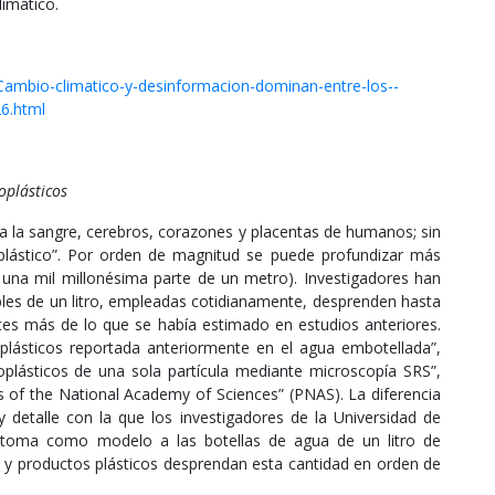
limático.
Cambio-climatico-y-desinformacion-dominan-entre-los--
6.html
oplásticos
ta la sangre, cerebros, corazones y placentas de humanos; sin
 plástico”. Por orden de magnitud se puede profundizar más
s una mil millonésima parte de un metro). Investigadores han
bles de un litro, empleadas cotidianamente, desprenden hasta
eces más de lo que se había estimado en estudios anteriores.
lásticos reportada anteriormente en el agua embotellada”,
oplásticos de una sola partícula mediante microscopía SRS”,
s of the National Academy of Sciences” (PNAS). La diferencia
 y detalle con la que los investigadores de la Universidad de
en toma como modelo a las botellas de agua de un litro de
s y productos plásticos desprendan esta cantidad en orden de