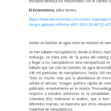
encuesta destaca los relacionados con el cambio c
El Economista
, (Alba Servín),
https://www.eleconomista.com.mx/los-especiales/
riesgos-globales-Informe-WEF-2024-20240122-002
Hallan en botellas de agua miles de millones de nan
Se han hallado microplásticos desde el Ártico, has
embargo, se trata sólo de “la punta del iceberg
y llegar a los nanoplásticos (una nanopartícula e
hallado que tan sólo las botellas de agua desecha
240 mil partículas de nanoplásticos, hasta 100 v
“Esto es mucho más que la abundancia de microp
señala el artículo “Imagen química rápida de nan
publicado recientemente en la revista “Proceeding
respecto a estudios anteriores es la sensibilidad
Columbia (EU) realizaron el análisis, que si bi
diferentes marcas, se esperaría que otros envase
magnitud de nanoplásticos.