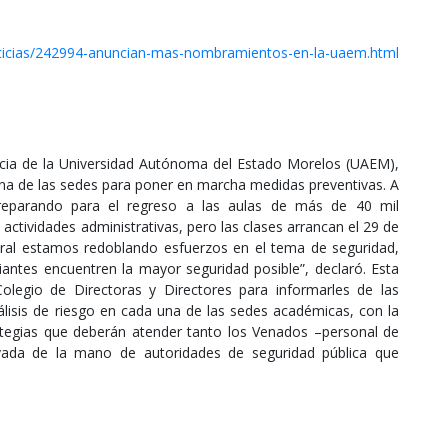
ticias/242994-anuncian-mas-nombramientos-en-la-uaem.html
ncia de la Universidad Autónoma del Estado Morelos (UAEM),
 una de las sedes para poner en marcha medidas preventivas. A
reparando para el regreso a las aulas de más de 40 mil
tividades administrativas, pero las clases arrancan el 29 de
ntral estamos redoblando esfuerzos en el tema de seguridad,
diantes encuentren la mayor seguridad posible”, declaró. Esta
legio de Directoras y Directores para informarles de las
análisis de riesgo en cada una de las sedes académicas, con la
rategias que deberán atender tanto los Venados –personal de
ivada de la mano de autoridades de seguridad pública que