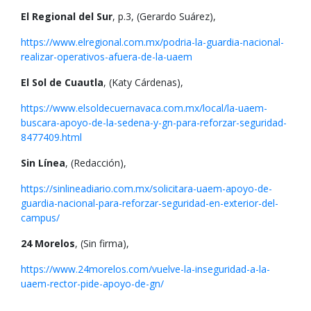
El Regional del Sur
, p.3, (Gerardo Suárez),
https://www.elregional.com.mx/podria-la-guardia-nacional-
realizar-operativos-afuera-de-la-uaem
El Sol de Cuautla
, (Katy Cárdenas),
https://www.elsoldecuernavaca.com.mx/local/la-uaem-
buscara-apoyo-de-la-sedena-y-gn-para-reforzar-seguridad-
8477409.html
Sin Línea
, (Redacción),
https://sinlineadiario.com.mx/solicitara-uaem-apoyo-de-
guardia-nacional-para-reforzar-seguridad-en-exterior-del-
campus/
24 Morelos
, (Sin firma),
https://www.24morelos.com/vuelve-la-inseguridad-a-la-
uaem-rector-pide-apoyo-de-gn/