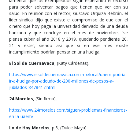
lamentar que los exempleados sigan esperando el recurso
para poder solventar pagos que tienen que ver con su
salud. En reunión con el rector, Gustavo Urquiza Beltrán, el
líder sindical dijo que existe el compromiso de que con el
dinero que hoy paga la universidad derivado de una deuda
bancaria y que concluye en el mes de noviembre, “se
piensa cubrir el año 2018 y 2019, quedando pendiente 20,
21 y éste”, siendo así que si en ese mes existe
incumplimiento podrían pensar en una huelga.
El Sol de Cuernavaca
, (Katy Cárdenas).
https://www.elsoldecuernavaca.com.mx/local/uaem-podria-
ir-a-huelga-por-adeudo-de-200-millones-de-pesos-a-
jubilados-8478417.html
24 Morelos
, (Sin firma),
https://www.24morelos.com/siguen-problemas-financieros-
en-la-uaem/
Lo de Hoy Morelos
, p.5, (Dulce Maya).