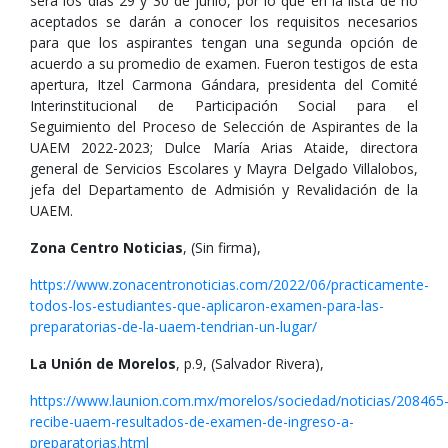
será los días 29 y 30 de junio, por lo que en la lista de no
aceptados se darán a conocer los requisitos necesarios
para que los aspirantes tengan una segunda opción de
acuerdo a su promedio de examen. Fueron testigos de esta
apertura, Itzel Carmona Gándara, presidenta del Comité
Interinstitucional de Participación Social para el
Seguimiento del Proceso de Selección de Aspirantes de la
UAEM 2022-2023; Dulce María Arias Ataide, directora
general de Servicios Escolares y Mayra Delgado Villalobos,
jefa del Departamento de Admisión y Revalidación de la
UAEM.
Zona Centro Noticias
, (Sin firma),
https://www.zonacentronoticias.com/2022/06/practicamente-
todos-los-estudiantes-que-aplicaron-examen-para-las-
preparatorias-de-la-uaem-tendrian-un-lugar/
La Unión de Morelos
, p.9, (Salvador Rivera),
https://www.launion.com.mx/morelos/sociedad/noticias/208465
recibe-uaem-resultados-de-examen-de-ingreso-a-
preparatorias.html