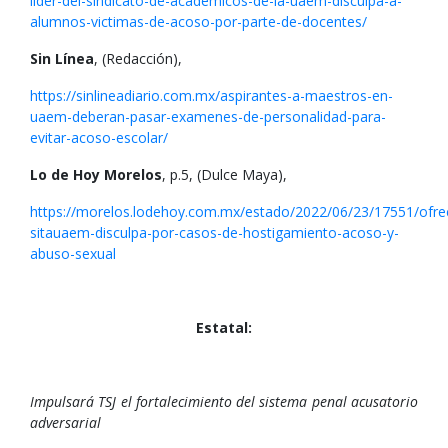
lider-del-sindicato-de-academicos-de-la-uaem-disculpa-a-
alumnos-victimas-de-acoso-por-parte-de-docentes/
Sin Línea
, (Redacción),
https://sinlineadiario.com.mx/aspirantes-a-maestros-en-
uaem-deberan-pasar-examenes-de-personalidad-para-
evitar-acoso-escolar/
Lo de Hoy Morelos
, p.5, (Dulce Maya),
https://morelos.lodehoy.com.mx/estado/2022/06/23/17551/ofre
sitauaem-disculpa-por-casos-de-hostigamiento-acoso-y-
abuso-sexual
Estatal:
Impulsará TSJ el fortalecimiento del sistema penal acusatorio
adversarial