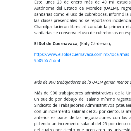
Este lunes 23 de enero más de 40 mil estudian
Autónoma del Estado de Morelos (UAEM), regres
sanitarias como el uso de cubrebocas, informó la s
las clases presenciales no se reportaron incidencia
Chamilpa lucieron libres al concluir la primera 
sanitarias se conserva el uso de cubrebocas en es
El Sol de Cuernavaca
, (Katy Cárdenas),
https://www.elsoldecuernavaca.com.mx/local/mas-d
9509557.html
Más de 900 trabajadores de la UAEM ganan menos d
Más de 900 trabajadores administrativos de la U
un sueldo por debajo del salario mínimo vigente,
Sindicato de Trabajadores Administrativos (Staua
con un incremento salarial del 25 por ciento, la a
anterior es parte de las negociaciones con las a
pidiendo un incremento salarial del 25 por ciento 
del cuatro por ciento que aceptaron las univers