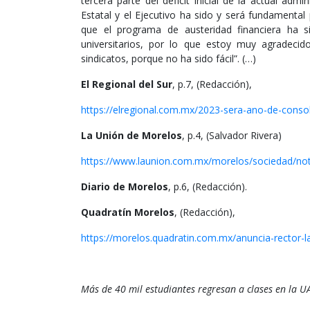
tercera parte del déficit inicial de la actual a
Estatal y el Ejecutivo ha sido y será fundamental 
que el programa de austeridad financiera ha 
universitarios, por lo que estoy muy agradecid
sindicatos, porque no ha sido fácil”. (…)
El Regional del Sur
, p.7, (Redacción),
https://elregional.com.mx/2023-sera-ano-de-consol
La Unión de Morelos
, p.4, (Salvador Rivera)
https://www.launion.com.mx/morelos/sociedad/no
Diario de Morelos
, p.6, (Redacción).
Quadratín Morelos
, (Redacción),
https://morelos.quadratin.com.mx/anuncia-rector-
Más de 40 mil estudiantes regresan a clases en la 