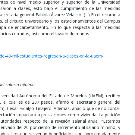
tes de nivel medio superior y superior de la Universidad
aron a clases, esto bajo el cumplimiento de las medidas
ecretaria general Fabiola Álvarez Velasco. (…) En el retorno a
s, el circuito universitario y los estacionamientos del Campus
etapa de encarpetamiento. En lo que respecta a las medidas
pacios cerrados, así como el lavado de manos.
e-40-mil-estudiantes-regresan-a-clases-en-la-uaem-
el salario mínimo
niversidad Autónoma del Estado de Morelos (UAEM), reciben
 el cual es de 207 pesos, afirmó el secretario general del
em), César Hidalgo Tinajero. Además, añadió que de no contar
fectación impactará a prestaciones como vivienda. La petición
utoridades respecto de la revisión salarial anual. “Estamos
derivado del 20 por ciento de incremento al salario mínimo, y
idades. Los que se verían beneficiados son aproximadamente