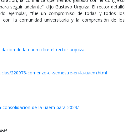
dministración, la confianza que hemos ganado con el Congreso
para seguir adelante”, dijo Gustavo Urquiza. El rector detalló
sido ejemplar, “fue un compromiso de todas y todos los
o con la comunidad universitaria y la comprensión de los
idacion-de-la-uaem-dice-el-rector-urquiza
ticias/220973-comenzo-el-semestre-en-la-uaem.html
la-consolidacion-de-la-uaem-para-2023/
UAEM