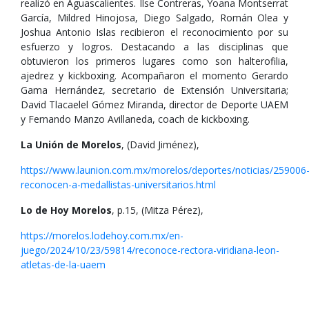
realizó en Aguascalientes. Ilse Contreras, Yoana Montserrat
García, Mildred Hinojosa, Diego Salgado, Román Olea y
Joshua Antonio Islas recibieron el reconocimiento por su
esfuerzo y logros. Destacando a las disciplinas que
obtuvieron los primeros lugares como son halterofilia,
ajedrez y kickboxing. Acompañaron el momento Gerardo
Gama Hernández, secretario de Extensión Universitaria;
David Tlacaelel Gómez Miranda, director de Deporte UAEM
y Fernando Manzo Avillaneda, coach de kickboxing.
La Unión de Morelos
, (David Jiménez),
https://www.launion.com.mx/morelos/deportes/noticias/259006
reconocen-a-medallistas-universitarios.html
Lo de Hoy Morelos
, p.15, (Mitza Pérez),
https://morelos.lodehoy.com.mx/en-
juego/2024/10/23/59814/reconoce-rectora-viridiana-leon-
atletas-de-la-uaem