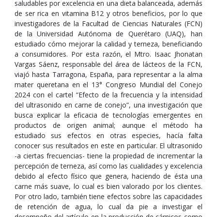
saludables por excelencia en una dieta balanceada, además
de ser rica en vitamina B12 y otros beneficios, por lo que
investigadores de la Facultad de Ciencias Naturales (FCN)
de la Universidad Autónoma de Querétaro (UAQ), han
estudiado cómo mejorar la calidad y terneza, beneficiando
a consumidores. Por esta razón, el Mtro. Isaac Jhonatan
Vargas Sáenz, responsable del área de lácteos de la FCN,
viajó hasta Tarragona, España, para representar a la alma
mater queretana en el 13° Congreso Mundial del Conejo
2024 con el cartel “Efecto de la frecuencia y la intensidad
del ultrasonido en carne de conejo”, una investigación que
busca explicar la eficacia de tecnologías emergentes en
productos de origen animal; aunque el método ha
estudiado sus efectos en otras especies, hacía falta
conocer sus resultados en este en particular. El ultrasonido
-a ciertas frecuencias- tiene la propiedad de incrementar la
percepción de terneza, así como las cualidades y excelencia
debido al efecto físico que genera, haciendo de ésta una
carne más suave, lo cual es bien valorado por los clientes.
Por otro lado, también tiene efectos sobre las capacidades
de retención de agua, lo cual da pie a investigar el
desempeño del artículo en la producción de cárnicos como