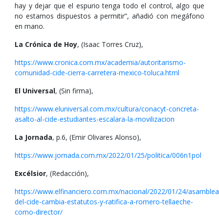
hay y dejar que el espurio tenga todo el control, algo que
no estamos dispuestos a permitir”, añadió con megáfono
en mano.
La Crónica de Hoy
, (Isaac Torres Cruz),
https://www.cronica.com.mx/academia/autoritarismo-
comunidad-cide-cierra-carretera-mexico-toluca.html
El Universal
, (Sin firma),
https://www.eluniversal.com.mx/cultura/conacyt-concreta-
asalto-al-cide-estudiantes-escalara-la-movilizacion
La Jornada
, p.6, (Emir Olivares Alonso),
https://www.jornada.com.mx/2022/01/25/politica/006n1pol
Excélsior
, (Redacción),
https://www.elfinanciero.com.mx/nacional/2022/01/24/asamblea
del-cide-cambia-estatutos-y-ratifica-a-romero-tellaeche-
como-director/