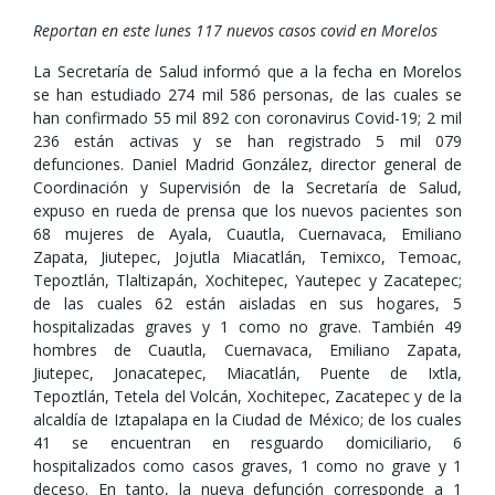
Reportan en este lunes 117 nuevos casos covid en Morelos
La Secretaría de Salud informó que a la fecha en Morelos
se han estudiado 274 mil 586 personas, de las cuales se
han confirmado 55 mil 892 con coronavirus Covid-19; 2 mil
236 están activas y se han registrado 5 mil 079
defunciones. Daniel Madrid González, director general de
Coordinación y Supervisión de la Secretaría de Salud,
expuso en rueda de prensa que los nuevos pacientes son
68 mujeres de Ayala, Cuautla, Cuernavaca, Emiliano
Zapata, Jiutepec, Jojutla Miacatlán, Temixco, Temoac,
Tepoztlán, Tlaltizapán, Xochitepec, Yautepec y Zacatepec;
de las cuales 62 están aisladas en sus hogares, 5
hospitalizadas graves y 1 como no grave. También 49
hombres de Cuautla, Cuernavaca, Emiliano Zapata,
Jiutepec, Jonacatepec, Miacatlán, Puente de Ixtla,
Tepoztlán, Tetela del Volcán, Xochitepec, Zacatepec y de la
alcaldía de Iztapalapa en la Ciudad de México; de los cuales
41 se encuentran en resguardo domiciliario, 6
hospitalizados como casos graves, 1 como no grave y 1
deceso. En tanto, la nueva defunción corresponde a 1