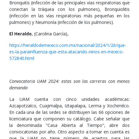
Bronquitis (infección de las principales vías respiratorias que
conectan la tráquea con los pulmones), Bronquiolitis
(infección en las vías respiratorias más pequeñas en los
pulmones) y Neumonía (infección de los pulmones).
El Heraldo
, (Carolina García),
https://heraldodemexico.com.mx/nacional/2024/1/26/que-
es-la-parainfluenza-que-esta-atacando-ninos-en-mexico-
572840.html
Convocatoria UAM 2024: estas son las carreras con menos
demanda
La UAM cuenta con cinco unidades académicas:
Azcapotzalco, Cuajimalpa, Iztapalapa, Lerma y Xochimilco.
En cada una de las sedes se distribuyen las 66 opciones de
licenciatura que componen su catálogo. Cabe señalar que
la denominada "Casa Abierta al Tiempo", abre dos
convocatorias por año. Otro aspecto a tomar en cuenta es
que la UAM no tiene número de aciertos para las