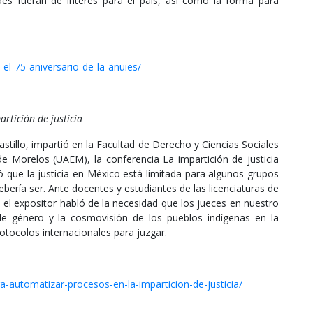
des fueran de interés para el país, así como la forma para
l-75-aniversario-de-la-anuies/
rtición de justicia
astillo, impartió en la Facultad de Derecho y Ciencias Sociales
 Morelos (UAEM), la conferencia La impartición de justicia
ue la justicia en México está limitada para algunos grupos
bería ser. Ante docentes y estudiantes de las licenciaturas de
 el expositor habló de la necesidad que los jueces en nuestro
va de género y la cosmovisión de los pueblos indígenas en la
otocolos internacionales para juzgar.
a-automatizar-procesos-en-la-imparticion-de-justicia/