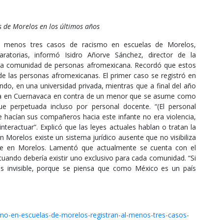
s de Morelos en los últimos años
al menos tres casos de racismo en escuelas de Morelos,
aratorias, informó Isidro Añorve Sánchez, director de la
 la comunidad de personas afromexicana. Recordó que estos
de las personas afromexicanas. El primer caso se registró en
ndo, en una universidad privada, mientras que a final del año
ica en Cuernavaca en contra de un menor que se asume como
ue perpetuada incluso por personal docente. “(El personal
 hacían sus compañeros hacia este infante no era violencia,
nteractuar”. Explicó que las leyes actuales hablan o tratan la
n Morelos existe un sistema jurídico ausente que no visibiliza
ve en Morelos. Lamentó que actualmente se cuenta con el
uando debería existir uno exclusivo para cada comunidad. “Si
más invisible, porque se piensa que como México es un país
mo-en-escuelas-de-morelos-registran-al-menos-tres-casos-