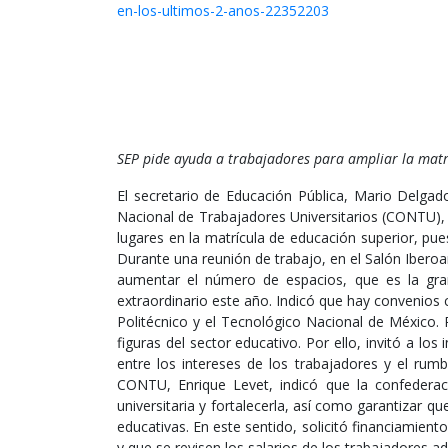
en-los-ultimos-2-anos-22352203
SEP pide ayuda a trabajadores para ampliar la matrí
El secretario de Educación Pública, Mario Delgad
Nacional de Trabajadores Universitarios (CONTU), p
lugares en la matrícula de educación superior, pu
Durante una reunión de trabajo, en el Salón Iberoa
aumentar el número de espacios, que es la gra
extraordinario este año. Indicó que hay convenios c
Politécnico y el Tecnológico Nacional de México.
figuras del sector educativo. Por ello, invitó a l
entre los intereses de los trabajadores y el rumb
CONTU, Enrique Levet, indicó que la confederaci
universitaria y fortalecerla, así como garantizar q
educativas. En este sentido, solicitó financiamient
y que se revisen los salarios de los trabajadores ad