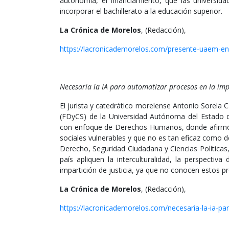
autonomía, el financiamiento, que las universida
incorporar el bachillerato a la educación superior.
La Crónica de Morelos
, (Redacción),
https://lacronicademorelos.com/presente-uaem-en-e
Necesaria la IA para automatizar procesos en la impa
El jurista y catedrático morelense Antonio Sorela C
(FDyCS) de la Universidad Autónoma del Estado de
con enfoque de Derechos Humanos, donde afirmó q
sociales vulnerables y que no es tan eficaz como de
Derecho, Seguridad Ciudadana y Ciencias Políticas,
país apliquen la interculturalidad, la perspecti
impartición de justicia, ya que no conocen estos pr
La Crónica de Morelos
, (Redacción),
https://lacronicademorelos.com/necesaria-la-ia-par