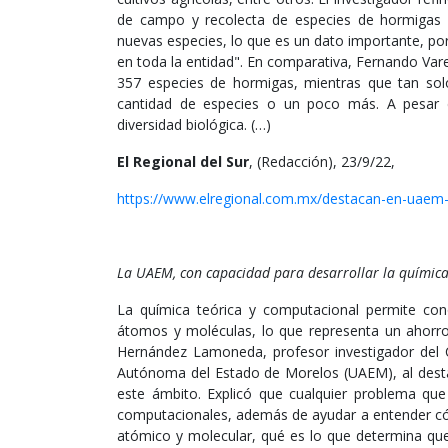
de campo y recolecta de especies de hormigas 
nuevas especies, lo que es un dato importante, p
en toda la entidad". En comparativa, Fernando Vare
357 especies de hormigas, mientras que tan solo
cantidad de especies o un poco más. A pesar d
diversidad biológica. (…)
El Regional del Sur
, (Redacción), 23/9/22,
https://www.elregional.com.mx/destacan-en-uaem-i
La UAEM, con capacidad para desarrollar la químic
La química teórica y computacional permite co
átomos y moléculas, lo que representa un ahorro
Hernández Lamoneda, profesor investigador del C
Autónoma del Estado de Morelos (UAEM), al destac
este ámbito. Explicó que cualquier problema qu
computacionales, además de ayudar a entender cóm
atómico y molecular, qué es lo que determina que 