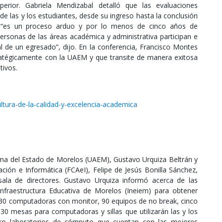
erior. Gabriela Mendizabal detalló que las evaluaciones
e las y los estudiantes, desde su ingreso hasta la conclusión
l, “es un proceso arduo y por lo menos de cinco años de
ersonas de las áreas académica y administrativa participan e
al de un egresado”, dijo. En la conferencia, Francisco Montes
tratégicamente con la UAEM y que transite de manera exitosa
tivos.
ltura-de-la-calidad-y-excelencia-academica
noma del Estado de Morelos (UAEM), Gustavo Urquiza Beltrán y
ación e Informática (FCAeI), Felipe de Jesús Bonilla Sánchez,
ala de directores. Gustavo Urquiza informó acerca de las
 Infraestructura Educativa de Morelos (Ineiem) para obtener
30 computadoras con monitor, 90 equipos de no break, cinco
130 mesas para computadoras y sillas que utilizarán las y los
tro laboratorios de cómputo que cuentan con las mejores