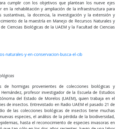
ara cumplir con los objetivos que plantean los nueve ejes
r en la rehabilitación y ampliación de la infraestructura para
 sustantivas, la docencia, la investigación y la extensión y
alecimiento de la maestría en Manejo de Recursos Naturales y
d de Ciencias Biológicas de la UAEM y la Facultad de Ciencias
os-naturales-y-en-conservacion-busca-el-cib
ológicas
s de hormigas provenientes de colecciones biológicas y
Hernández, profesor investigador de la Escuela de Estudios
Autónoma del Estado de Morelos (UAEM), quien trabaja en el
ecies de insectos. Entrevistado en Radio UAEM el pasado 21 de
dio de las colecciones biológicas de insectos tiene muchas
uevas especies, el análisis de la pérdida de la biodiversidad,
 epidemias, hasta el reconocimiento de especies invasoras en
irió que tan sólo en los dos años recientes, luego de una labor