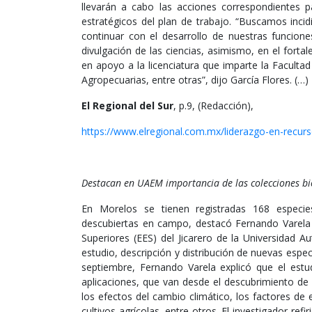
llevarán a cabo las acciones correspondientes p
estratégicos del plan de trabajo. “Buscamos incidi
continuar con el desarrollo de nuestras funciones
divulgación de las ciencias, asimismo, en el fort
en apoyo a la licenciatura que imparte la Faculta
Agropecuarias, entre otras”, dijo García Flores. (…)
El Regional del Sur
, p.9, (Redacción),
https://www.elregional.com.mx/liderazgo-en-recurs
Destacan en UAEM importancia de las colecciones bi
En Morelos se tienen registradas 168 especie
descubiertas en campo, destacó Fernando Varela 
Superiores (EES) del Jicarero de la Universidad 
estudio, descripción y distribución de nuevas esp
septiembre, Fernando Varela explicó que el estu
aplicaciones, que van desde el descubrimiento de n
los efectos del cambio climático, los factores de
cultivos agrícolas, entre otros. El investigador ref