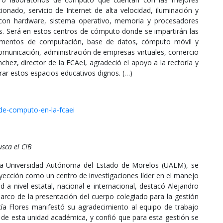
ionado, servicio de Internet de alta velocidad, iluminación y
 con hardware, sistema operativo, memoria y procesadores
s. Será en estos centros de cómputo donde se impartirán las
damentos de computación, base de datos, cómputo móvil y
 comunicación, administración de empresas virtuales, comercio
nchez, director de la FCAeI, agradeció el apoyo a la rectoría y
grar estos espacios educativos dignos. (…)
de-computo-en-la-fcaei
sca el CIB
e la Universidad Autónoma del Estado de Morelos (UAEM), se
yección como un centro de investigaciones líder en el manejo
d a nivel estatal, nacional e internacional, destacó Alejandro
marco de la presentación del cuerpo colegiado para la gestión
rcía Flores manifestó su agradecimiento al equipo de trabajo
de esta unidad académica, y confió que para esta gestión se