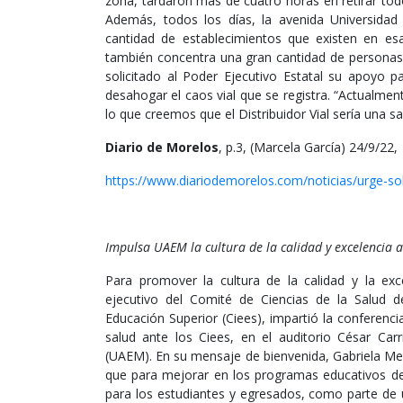
zona, tardaron más de cuatro horas en retirar todo
Además, todos los días, la avenida Universida
cantidad de establecimientos que existen en esa 
también concentra una gran cantidad de personas y
solicitado al Poder Ejecutivo Estatal su apoyo pa
desahogar el caos vial que se registra. “Actualmen
lo que creemos que el Distribuidor Vial sería una sa
Diario de Morelos
, p.3, (Marcela García) 24/9/22,
https://www.diariodemorelos.com/noticias/urge-so
Impulsa UAEM la cultura de la calidad y excelencia
Para promover la cultura de la calidad y la ex
ejecutivo del Comité de Ciencias de la Salud de
Educación Superior (Ciees), impartió la conferenc
salud ante los Ciees, en el auditorio César Ca
(UAEM). En su mensaje de bienvenida, Gabriela Me
que para mejorar en los programas educativos de 
para los estudiantes y egresados, como parte de 