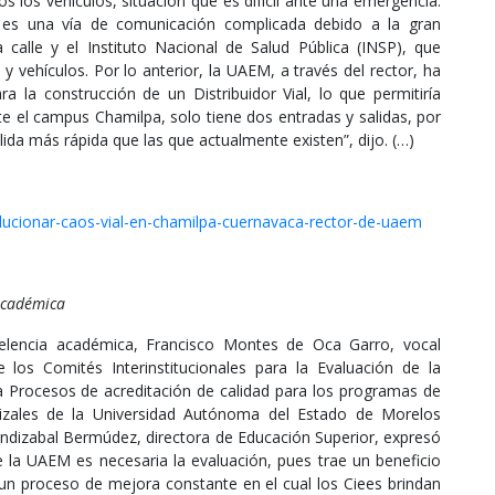
s los vehículos, situación que es difícil ante una emergencia.
d es una vía de comunicación complicada debido a la gran
calle y el Instituto Nacional de Salud Pública (INSP), que
 vehículos. Por lo anterior, la UAEM, a través del rector, ha
ra la construcción de un Distribuidor Vial, lo que permitiría
te el campus Chamilpa, solo tiene dos entradas y salidas, por
lida más rápida que las que actualmente existen”, dijo. (…)
lucionar-caos-vial-en-chamilpa-cuernavaca-rector-de-uaem
 académica
celencia académica, Francisco Montes de Oca Garro, vocal
 los Comités Interinstitucionales para la Evaluación de la
ia Procesos de acreditación de calidad para los programas de
rrizales de la Universidad Autónoma del Estado de Morelos
ndizabal Bermúdez, directora de Educación Superior, expresó
la UAEM es necesaria la evaluación, pues trae un beneficio
un proceso de mejora constante en el cual los Ciees brindan