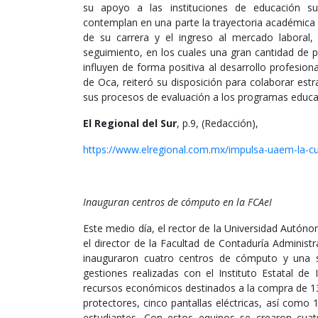
su apoyo a las instituciones de educación sup
contemplan en una parte la trayectoria académica d
de su carrera y el ingreso al mercado labora
seguimiento, en los cuales una gran cantidad de p
influyen de forma positiva al desarrollo profesion
de Oca, reiteró su disposición para colaborar es
sus procesos de evaluación a los programas educa
El Regional del Sur
, p.9, (Redacción),
https://www.elregional.com.mx/impulsa-uaem-la-cu
Inauguran centros de cómputo en la FCAeI
Este medio día, el rector de la Universidad Autó
el director de la Facultad de Contaduría Administr
inauguraron cuatro centros de cómputo y una s
gestiones realizadas con el Instituto Estatal de
recursos económicos destinados a la compra de 1
protectores, cinco pantallas eléctricas, así como 
estudiantes. Con estos equipos se crearon cua