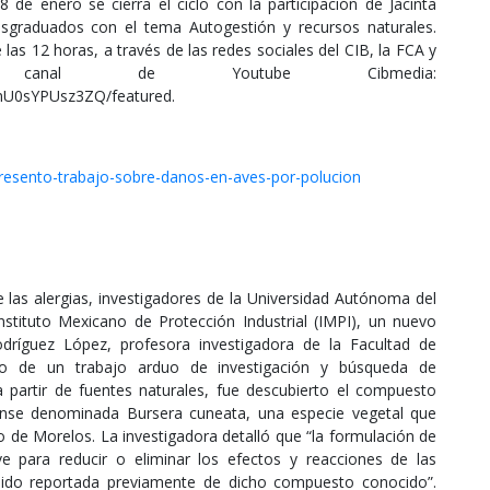
 de enero se cierra el ciclo con la participación de Jacinta
osgraduados con el tema Autogestión y recursos naturales.
las 12 horas, a través de las redes sociales del CIB, la FCA y
al de Youtube Cibmedia:
mU0sYPUsz3ZQ/featured.
resento-trabajo-sobre-danos-en-aves-por-polucion
e las alergias, investigadores de la Universidad Autónoma del
stituto Mexicano de Protección Industrial (IMPI), un nuevo
dríguez López, profesora investigadora de la Facultad de
ego de un trabajo arduo de investigación y búsqueda de
 partir de fuentes naturales, fue descubierto el compuesto
lense denominada Bursera cuneata, una especie vegetal que
 de Morelos. La investigadora detalló que “la formulación de
ve para reducir o eliminar los efectos y reacciones de las
a sido reportada previamente de dicho compuesto conocido”.