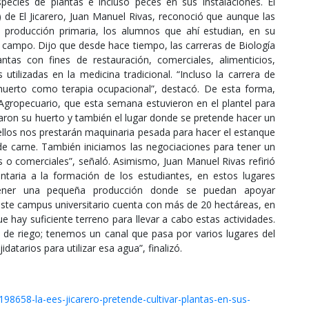
pecies de plantas e incluso peces en sus instalaciones. El
) de El Jicarero, Juan Manuel Rivas, reconoció que aunque las
a producción primaria, los alumnos que ahí estudian, en su
l campo. Dijo que desde hace tiempo, las carreras de Biología
antas con fines de restauración, comerciales, alimenticios,
utilizadas en la medicina tradicional. “Incluso la carrera de
huerto como terapia ocupacional”, destacó. De esta forma,
 Agropecuario, que esta semana estuvieron en el plantel para
sitaron su huerto y también el lugar donde se pretende hacer un
ellos nos prestarán maquinaria pesada para hacer el estanque
de carne. También iniciamos las negociaciones para tener un
s o comerciales”, señaló. Asimismo, Juan Manuel Rivas refirió
aria a la formación de los estudiantes, en estos lugares
 tener una pequeña producción donde se puedan apoyar
ste campus universitario cuenta con más de 20 hectáreas, en
ue hay suficiente terreno para llevar a cabo estas actividades.
de riego; tenemos un canal que pasa por varios lugares del
atarios para utilizar esa agua”, finalizó.
98658-la-ees-jicarero-pretende-cultivar-plantas-en-sus-