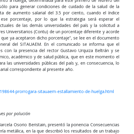
iento a huelga, determinada para este primero de febrero del
sólo para generar condiciones de cuidado de la salud de la
a de aumento salarial del 3.5 por ciento, cuando el índice
ese porcentaje, por lo que la estrategia será esperar el
ctuales de las demás universidades del país y la solicitud a
es Universitarios (Contu) de un porcentaje diferente y acorde
es que ya aceptaron dicho porcentaje”, se lee en el documento
eneral del SITAUAEM. En el comunicado se informa que el
s con la presencia del rector Gustavo Urquiza Beltrán y se
mico, académico y de salud pública, que en este momento el
ra las universidades públicas del país y, en consecuencia, lo
arial correspondiente al presente año.
/198644-prorrogara-sitauaem-estallamiento-de-huelga.html
ves por polución
Marcela Osorio Beristain, presentó la ponencia Consecuencias
ía metálica, en la que describió los resultados de un trabajo