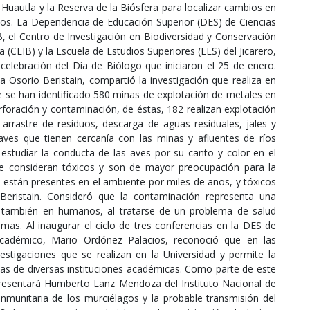
 Huautla y la Reserva de la Biósfera para localizar cambios en
ados. La Dependencia de Educación Superior (DES) de Ciencias
B, el Centro de Investigación en Biodiversidad y Conservación
 (CEIB) y la Escuela de Estudios Superiores (EES) del Jicarero,
celebración del Día de Biólogo que iniciaron el 25 de enero.
a Osorio Beristain, compartió la investigación que realiza en
 se han identificado 580 minas de explotación de metales en
rforación y contaminación, de éstas, 182 realizan explotación
 arrastre de residuos, descarga de aguas residuales, jales y
aves que tienen cercanía con las minas y afluentes de ríos
 estudiar la conducta de las aves por su canto y color en el
se consideran tóxicos y son de mayor preocupación para la
 están presentes en el ambiente por miles de años, y tóxicos
Beristain. Consideró que la contaminación representa una
n también en humanos, al tratarse de un problema de salud
temas. Al inaugurar el ciclo de tres conferencias en la DES de
Académico, Mario Ordóñez Palacios, reconoció que en las
stigaciones que se realizan en la Universidad y permite la
tas de diversas instituciones académicas. Como parte de este
 presentará Humberto Lanz Mendoza del Instituto Nacional de
Inmunitaria de los murciélagos y la probable transmisión del