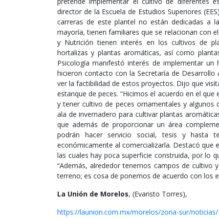
pretende implementar el cultivo de diferentes es
director de la Escuela de Estudios Superiores (EES
carreras de este plantel no están dedicadas a l
mayoría, tienen familiares que se relacionan con e
y Nutrición tienen interés en los cultivos de pl
hortalizas y plantas aromáticas, así como plantas 
Psicología manifestó interés de implementar un 
hicieron contacto con la Secretaría de Desarrollo
ver la factibilidad de estos proyectos. Dijo que vi
estanque de peces. “Hicimos el acuerdo en el que 
y tener cultivo de peces ornamentales y algunos 
ala de invernadero para cultivar plantas aromática
que además de proporcionar un área complement
podrán hacer servicio social, tesis y hasta
económicamente al comercializarla. Destacó que e
las cuales hay poca superficie construida, por lo q
“Además, alrededor tenemos campos de cultivo y 
terreno; es cosa de ponernos de acuerdo con los ejid
La Unión de Morelos
, (Evaristo Torres),
https://launion.com.mx/morelos/zona-sur/noticias/1