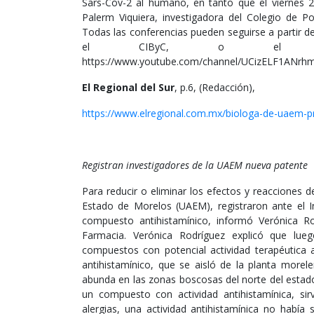
Sars-Cov-2 al humano, en tanto que el viernes 28
Palerm Viquiera, investigadora del Colegio de P
Todas las conferencias pueden seguirse a partir de 
el CIByC, o el can
https://www.youtube.com/channel/UCizELF1ANrh
El Regional del Sur
, p.6, (Redacción),
https://www.elregional.com.mx/biologa-de-uaem-p
Registran investigadores de la UAEM nueva patente
Para reducir o eliminar los efectos y reacciones d
Estado de Morelos (UAEM), registraron ante el In
compuesto antihistamínico, informó Verónica Ro
Farmacia. Verónica Rodríguez explicó que lu
compuestos con potencial actividad terapéutica a
antihistamínico, que se aisló de la planta more
abunda en las zonas boscosas del norte del estado
un compuesto con actividad antihistamínica, sir
alergias, una actividad antihistamínica no habí