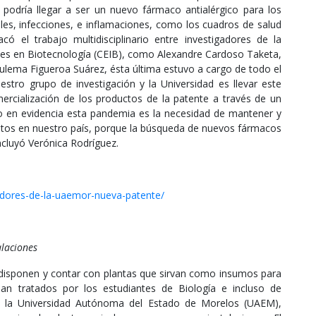
podría llegar a ser un nuevo fármaco antialérgico para los
les, infecciones, e inflamaciones, como los cuadros de salud
 el trabajo multidisciplinario entre investigadores de la
ones en Biotecnología (CEIB), como Alexandre Cardoso Taketa,
Zulema Figueroa Suárez, ésta última estuvo a cargo de todo el
estro grupo de investigación y la Universidad es llevar este
mercialización de los productos de la patente a través de un
uso en evidencia esta pandemia es la necesidad de mantener y
ntos en nuestro país, porque la búsqueda de nuevos fármacos
cluyó Verónica Rodríguez.
adores-de-la-uaemor-nueva-patente/
alaciones
e disponen y contar con plantas que sirvan como insumos para
ean tratados por los estudiantes de Biología e incluso de
 de la Universidad Autónoma del Estado de Morelos (UAEM),