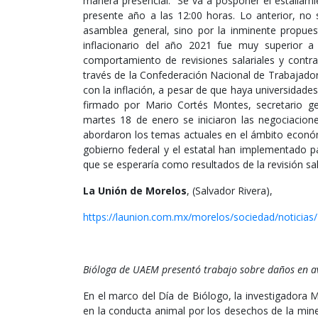
manera presencial. “Se va a posponer el estallam
presente año a las 12:00 horas. Lo anterior, no 
asamblea general, sino por la inminente propuest
inflacionario del año 2021 fue muy superior a 
comportamiento de revisiones salariales y contra
través de la Confederación Nacional de Trabajador
con la inflación, a pesar de que haya universidad
firmado por Mario Cortés Montes, secretario g
martes 18 de enero se iniciaron las negociacione
abordaron los temas actuales en el ámbito econó
gobierno federal y el estatal han implementado pa
que se esperaría como resultados de la revisión sal
La Unión de Morelos
, (Salvador Rivera),
https://launion.com.mx/morelos/sociedad/noticias
Bióloga de UAEM presentó trabajo sobre daños en a
En el marco del Día de Biólogo, la investigadora 
en la conducta animal por los desechos de la miner