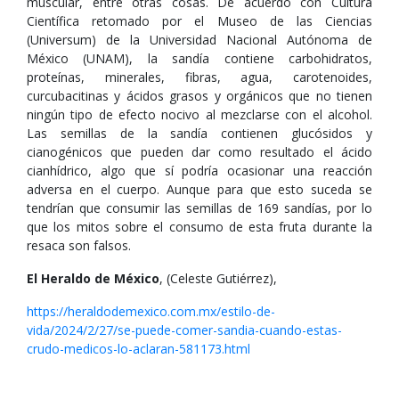
muscular, entre otras cosas. De acuerdo con Cultura
Científica retomado por el Museo de las Ciencias
(Universum) de la Universidad Nacional Autónoma de
México (UNAM), la sandía contiene carbohidratos,
proteínas, minerales, fibras, agua, carotenoides,
curcubacitinas y ácidos grasos y orgánicos que no tienen
ningún tipo de efecto nocivo al mezclarse con el alcohol.
Las semillas de la sandía contienen glucósidos y
cianogénicos que pueden dar como resultado el ácido
cianhídrico, algo que sí podría ocasionar una reacción
adversa en el cuerpo. Aunque para que esto suceda se
tendrían que consumir las semillas de 169 sandías, por lo
que los mitos sobre el consumo de esta fruta durante la
resaca son falsos.
El Heraldo de México
, (Celeste Gutiérrez),
https://heraldodemexico.com.mx/estilo-de-
vida/2024/2/27/se-puede-comer-sandia-cuando-estas-
crudo-medicos-lo-aclaran-581173.html