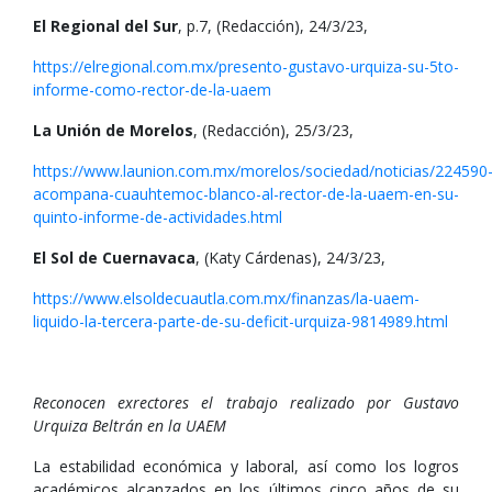
El Regional del Sur
, p.7, (Redacción), 24/3/23,
https://elregional.com.mx/presento-gustavo-urquiza-su-5to-
informe-como-rector-de-la-uaem
La Unión de Morelos
, (Redacción), 25/3/23,
https://www.launion.com.mx/morelos/sociedad/noticias/224590
acompana-cuauhtemoc-blanco-al-rector-de-la-uaem-en-su-
quinto-informe-de-actividades.html
El Sol de Cuernavaca
, (Katy Cárdenas), 24/3/23,
https://www.elsoldecuautla.com.mx/finanzas/la-uaem-
liquido-la-tercera-parte-de-su-deficit-urquiza-9814989.html
Reconocen exrectores el trabajo realizado por Gustavo
Urquiza Beltrán en la UAEM
La estabilidad económica y laboral, así como los logros
académicos alcanzados en los últimos cinco años de su