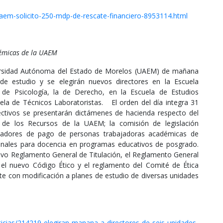
aem-solicito-250-mdp-de-rescate-financiero-8953114.html
démicas de la UAEM
iversidad Autónoma del Estado de Morelos (UAEM) de mañana
de estudio y se elegirán nuevos directores en la Escuela
a de Psicología, la de Derecho, en la Escuela de Estudios
cuela de Técnicos Laboratoristas. El orden del día integra 31
ectivos se presentarán dictámenes de hacienda respecto del
 de los Recursos de la UAEM; la comisión de legislación
uladores de pago de personas trabajadoras académicas de
ionales para docencia en programas educativos de posgrado.
uevo Reglamento General de Titulación, el Reglamento General
 el nuevo Código Ético y el reglamento del Comité de Ética
te con modificación a planes de estudio de diversas unidades
cias/214219-elegiran-manana-a-directores-de-seis-unidades-