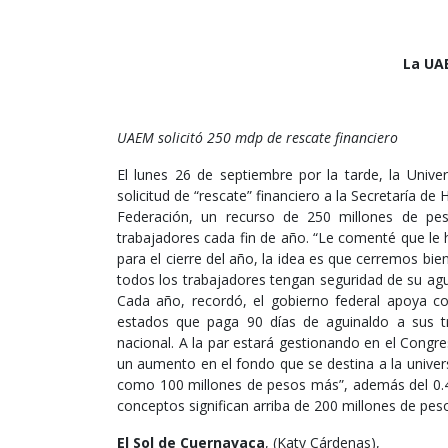
La UAE
UAEM solicitó 250 mdp de rescate financiero
El lunes 26 de septiembre por la tarde, la Uni
solicitud de “rescate” financiero a la Secretaría de
Federación, un recurso de 250 millones de pe
trabajadores cada fin de año. “Le comenté que le 
para el cierre del año, la idea es que cerremos bie
todos los trabajadores tengan seguridad de su agui
Cada año, recordó, el gobierno federal apoya c
estados que paga 90 días de aguinaldo a sus t
nacional. A la par estará gestionando en el Congr
un aumento en el fondo que se destina a la universi
como 100 millones de pesos más”, además del 0.4
conceptos significan arriba de 200 millones de pes
El Sol de Cuernavaca
, (Katy Cárdenas),