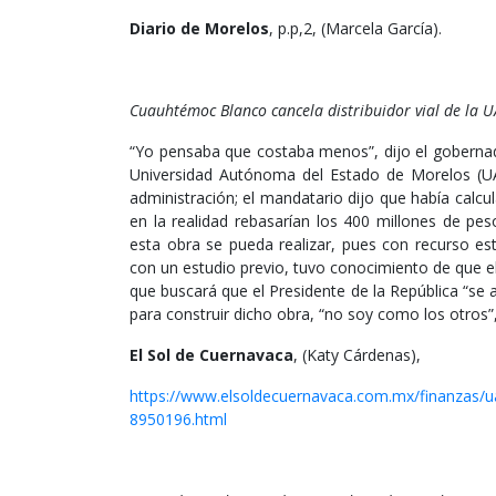
Diario de Morelos
, p.p,2, (Marcela García).
Cuauhtémoc Blanco cancela distribuidor vial de la 
“Yo pensaba que costaba menos”, dijo el gobernad
Universidad Autónoma del Estado de Morelos (UA
administración; el mandatario dijo que había calc
en la realidad rebasarían los 400 millones de pe
esta obra se pueda realizar, pues con recurso est
con un estudio previo, tuvo conocimiento de que el
que buscará que el Presidente de la República “se a
para construir dicho obra, “no soy como los otros”,
El Sol de Cuernavaca
, (Katy Cárdenas),
https://www.elsoldecuernavaca.com.mx/finanzas/
8950196.html