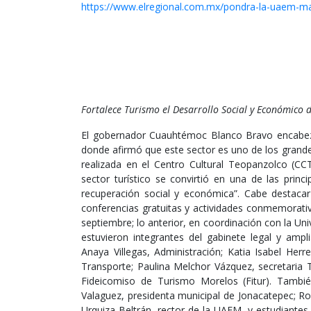
https://www.elregional.com.mx/pondra-la-uaem-m
Fortalece Turismo el Desarrollo Social y Económico
El gobernador Cuauhtémoc Blanco Bravo encabez
donde afirmó que este sector es uno de los grande
realizada en el Centro Cultural Teopanzolco (CC
sector turístico se convirtió en una de las prin
recuperación social y económica”. Cabe destaca
conferencias gratuitas y actividades conmemorati
septiembre; lo anterior, en coordinación con la U
estuvieron integrantes del gabinete legal y ampl
Anaya Villegas, Administración; Katia Isabel Her
Transporte; Paulina Melchor Vázquez, secretaria 
Fideicomiso de Turismo Morelos (Fitur). Tambié
Valaguez, presidenta municipal de Jonacatepec; R
Urquiza Beltrán, rector de la UAEM, y estudiante