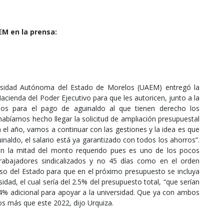
M en la prensa:
versidad Autónoma del Estado de Morelos (UAEM) entregó la
 Hacienda del Poder Ejecutivo para que les autoricen, junto a la
sos para el pago de aguinaldo al que tienen derecho los
habíamos hecho llegar la solicitud de ampliación presupuestal
n el año, vamos a continuar con las gestiones y la idea es que
naldo, el salario está ya garantizado con todos los ahorros”.
on la mitad del monto requerido pues es uno de los pocos
rabajadores sindicalizados y no 45 días como en el orden
eso del Estado para que en el próximo presupuesto se incluya
dad, el cual sería del 2.5% del presupuesto total, “que serían
% adicional para apoyar a la universidad. Que ya con ambos
os más que este 2022, dijo Urquiza.