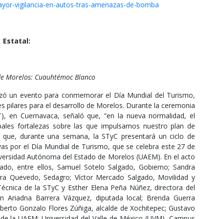
ayor-vigilancia-en-autos-tras-amenazas-de-bomba
Estatal:
 de Morelos: Cuauhtémoc Blanco
ó un evento para conmemorar el Día Mundial del Turismo,
s pilares para el desarrollo de Morelos. Durante la ceremonia
T), en Cuernavaca, señaló que, “en la nueva normalidad, el
cipales fortalezas sobre las que impulsamos nuestro plan de
r que, durante una semana, la STyC presentará un ciclo de
vas por el Día Mundial de Turismo, que se celebra este 27 de
niversidad Autónoma del Estado de Morelos (UAEM). En el acto
iado, entre ellos, Samuel Sotelo Salgado, Gobierno; Sandra
rera Quevedo, Sedagro; Víctor Mercado Salgado, Movilidad y
Técnica de la STyC y Esther Elena Peña Núñez, directora del
n Ariadna Barrera Vázquez, diputada local; Brenda Guerra
oberto Gonzalo Flores Zúñiga, alcalde de Xochitepec; Gustavo
s de la UAEM; Universidad del Valle de México (UVM), Campus