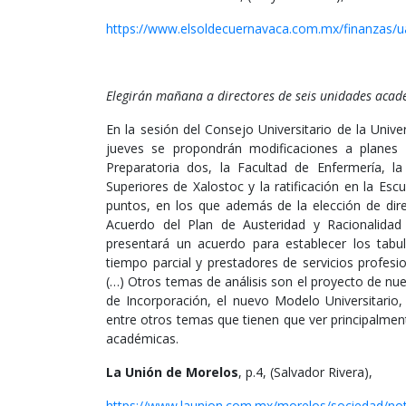
https://www.elsoldecuernavaca.com.mx/finanzas/u
Elegirán mañana a directores de seis unidades aca
En la sesión del Consejo Universitario de la Un
jueves se propondrán modificaciones a planes 
Preparatoria dos, la Facultad de Enfermería, l
Superiores de Xalostoc y la ratificación en la Es
puntos, en los que además de la elección de dir
Acuerdo del Plan de Austeridad y Racionalidad
presentará un acuerdo para establecer los tab
tiempo parcial y prestadores de servicios profes
(…) Otros temas de análisis son el proyecto de n
de Incorporación, el nuevo Modelo Universitario,
entre otros temas que tienen que ver principalmen
académicas.
La Unión de Morelos
, p.4, (Salvador Rivera),
https://www.launion.com.mx/morelos/sociedad/noti