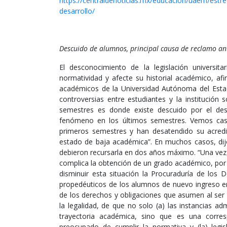
https://centraldenoticias.mx/educacion/uaem/estre
desarrollo/
Descuido de alumnos, principal causa de reclamo a
El desconocimiento de la legislación universit
normatividad y afecte su historial académico, af
académicos de la Universidad Autónoma del Estad
controversias entre estudiantes y la institución
semestres es donde existe descuido por el desco
fenómeno en los últimos semestres. Vemos cas
primeros semestres y han desatendido su acredi
estado de baja académica”. En muchos casos, dij
debieron recursarla en dos años máximo. “Una vez,
complica la obtención de un grado académico, por
disminuir esta situación la Procuraduría de los 
propedéuticos de los alumnos de nuevo ingreso en 
de los derechos y obligaciones que asumen al ser e
la legalidad, de que no solo (a) las instancias ad
trayectoria académica, sino que es una corres
preocupado de cumplir la normativa y (la) legisl