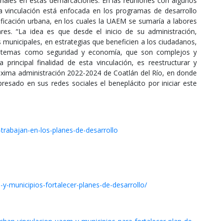
ionales en estas demarcaciones. En las reuniones con algunos
, la vinculación está enfocada en los programas de desarrollo
ificación urbana, en los cuales la UAEM se sumaría a labores
es. “La idea es que desde el inicio de su administración,
municipales, en estrategias que beneficien a los ciudadanos,
os temas como seguridad y economía, que son complejos y
a principal finalidad de esta vinculación, es reestructurar y
próxima administración 2022-2024 de Coatlán del Río, en donde
resado en sus redes sociales el beneplácito por iniciar este
trabajan-en-los-planes-de-desarrollo
y-municipios-fortalecer-planes-de-desarrollo/