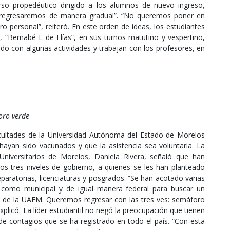
urso propedéutico dirigido a los alumnos de nuevo ingreso,
 “regresaremos de manera gradual”. “No queremos poner en
ro personal”, reiteró. En este orden de ideas, los estudiantes
“Bernabé L de Elías”, en sus turnos matutino y vespertino,
ado con algunas actividades y trabajan con los profesores, en
oro verde
acultades de la Universidad Autónoma del Estado de Morelos
ayan sido vacunados y que la asistencia sea voluntaria. La
Universitarios de Morelos, Daniela Rivera, señaló que han
os tres niveles de gobierno, a quienes se les han planteado
eparatorias, licenciaturas y posgrados. “Se han acotado varias
l como municipal y de igual manera federal para buscar un
es de la UAEM. Queremos regresar con las tres ves: semáforo
plicó. La líder estudiantil no negó la preocupación que tienen
de contagios que se ha registrado en todo el país. “Con esta