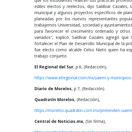
que los estudiantes realicen sus prácticas profes
ediles electos y reelectos, dijo Saldívar Cazales
municipal y algunos proyectos específicos de plan
planeadas por los nuevos representantes popular
trabajemos Universidad, sociedad y ayuntamientos 
para favorecer el crecimiento ordenado y otr
variados”, explicó. Saldívar Cazales agregó que l
fortalecer el Plan de Desarrollo Municipal de la 
fue electo como alcalde Celso Nieto quien ha exp
trabajo conjunto.
El Regional del Sur
, p.6, (Redacción),
https://www.elregional.com.mx/uaem-y-municipios-
Diario de Morelos
, p.7, (Redacción).
Quadratín Morelos
, (Redacción),
https://morelos.quadratin.com.mx/pretenden-uaem-
Central de Noticias.mx
, (Sin firma),