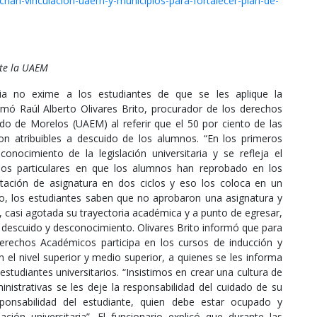
chan-vinculacion-uaem-y-municipios-para-fortalecer-plan-de-
nte la UAEM
aria no exime a los estudiantes de que se les aplique la
irmó Raúl Alberto Olivares Brito, procurador de los derechos
o de Morelos (UAEM) al referir que el 50 por ciento de las
 son atribuibles a descuido de los alumnos. “En los primeros
nocimiento de la legislación universitaria y se refleja el
os particulares en que los alumnos han reprobado en los
tación de asignatura en dos ciclos y eso los coloca en un
o, los estudiantes saben que no aprobaron una asignatura y
 casi agotada su trayectoria académica y a punto de egresar,
 descuido y desconocimiento. Olivares Brito informó que para
Derechos Académicos participa en los cursos de inducción y
el nivel superior y medio superior, a quienes se les informa
studiantes universitarios. “Insistimos en crear una cultura de
ministrativas se les deje la responsabilidad del cuidado de su
ponsabilidad del estudiante, quien debe estar ocupado y
ación universitaria”. El funcionario explicó que durante las