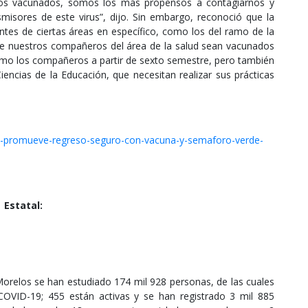
mos vacunados, somos los más propensos a contagiarnos y
misores de este virus”, dijo. Sin embargo, reconoció que la
ntes de ciertas áreas en específico, como los del ramo de la
te nuestros compañeros del área de la salud sean vacunados
mo los compañeros a partir de sexto semestre, pero también
ncias de la Educación, que necesitan realizar sus prácticas
m-promueve-regreso-seguro-con-vacuna-y-semaforo-verde-
Estatal:
Morelos se han estudiado 174 mil 928 personas, de las cuales
OVID-19; 455 están activas y se han registrado 3 mil 885