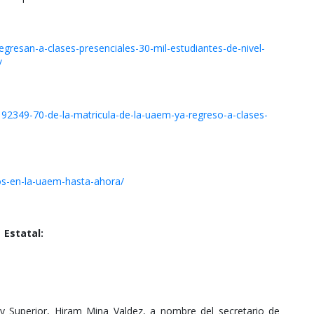
egresan-a-clases-presenciales-30-mil-estudiantes-de-nivel-
/
192349-70-de-la-matricula-de-la-uaem-ya-regreso-a-clases-
os-en-la-uaem-hasta-ahora/
Estatal:
 y Superior, Hiram Mina Valdez, a nombre del secretario de