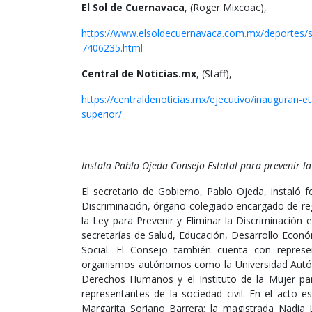
El Sol de Cuernavaca
, (Roger Mixcoac),
https://www.elsoldecuernavaca.com.mx/deportes/s
7406235.html
Central de Noticias.mx
, (Staff),
https://centraldenoticias.mx/ejecutivo/inauguran-
superior/
Instala Pablo Ojeda Consejo Estatal para prevenir l
El secretario de Gobierno, Pablo Ojeda, instaló 
Discriminación, órgano colegiado encargado de regi
la Ley para Prevenir y Eliminar la Discriminación e
secretarías de Salud, Educación, Desarrollo Econó
Social. El Consejo también cuenta con represent
organismos autónomos como la Universidad Autón
Derechos Humanos y el Instituto de la Mujer p
representantes de la sociedad civil. En el acto e
Margarita Soriano Barrera; la magistrada Nadia 