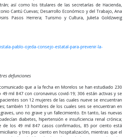
án; así como los titulares de las secretarías de Hacienda,
nio Cantú Cuevas; Desarrollo Económico y del Trabajo, Ana
Osiris Pasos Herrera; Turismo y Cultura, Julieta Goldzweig
stala-pablo-ojeda-consejo-estatal-para-prevenir-la-
tres defunciones
 comunicado que a la fecha en Morelos se han estudiado 230
 49 mil 847 con coronavirus covid-19; 306 están activas y se
 pacientes son 12 mujeres de las cuales nueve se encuentran
aves; también 13 hombres de los cuales seis se encuentran en
graves, uno no grave y un fallecimiento. En tanto, las nuevas
decían diabetes, hipertensión e insuficiencia renal crónica;
e de los 49 mil 847 casos confirmados, 85 por ciento está
ciliario y tres por ciento en hospitalización, mientras que el