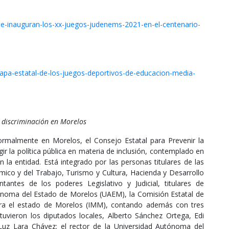
e-inauguran-los-xx-juegos-judenems-2021-en-el-centenario-
etapa-estatal-de-los-juegos-deportivos-de-educacion-media-
a discriminación en Morelos
formalmente en Morelos, el Consejo Estatal para Prevenir la
r la política pública en materia de inclusión, contemplado en
n la entidad. Está integrado por las personas titulares de las
mico y del Trabajo, Turismo y Cultura, Hacienda y Desarrollo
antes de los poderes Legislativo y Judicial, titulares de
oma del Estado de Morelos (UAEM), la Comisión Estatal de
ara el estado de Morelos (IMM), contando además con tres
stuvieron los diputados locales, Alberto Sánchez Ortega, Edi
Luz Lara Chávez; el rector de la Universidad Autónoma del