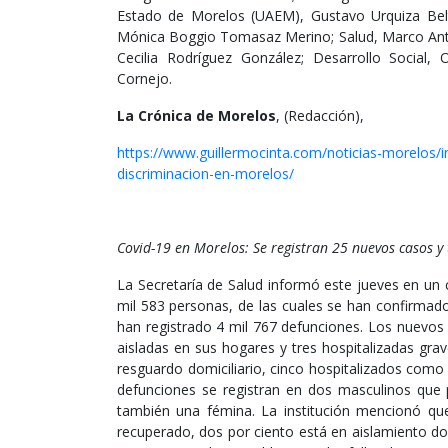
Estado de Morelos (UAEM), Gustavo Urquiza Beltr
Mónica Boggio Tomasaz Merino; Salud, Marco Anto
Cecilia Rodríguez González; Desarrollo Social, 
Cornejo.
La Crónica de Morelos
, (Redacción),
https://www.guillermocinta.com/noticias-morelos/in
discriminacion-en-morelos/
Covid-19 en Morelos: Se registran 25 nuevos casos y 
La Secretaría de Salud informó este jueves en un
mil 583 personas, de las cuales se han confirmado
han registrado 4 mil 767 defunciones. Los nuevos
aisladas en sus hogares y tres hospitalizadas gr
resguardo domiciliario, cinco hospitalizados como 
defunciones se registran en dos masculinos que pa
también una fémina. La institución mencionó qu
recuperado, dos por ciento está en aislamiento domi