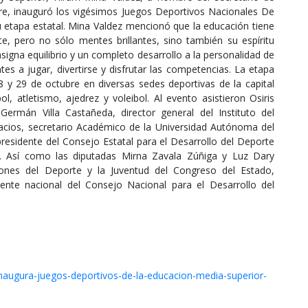
re, inauguró los vigésimos Juegos Deportivos Nacionales De
etapa estatal. Mina Valdez mencionó que la educación tiene
te, pero no sólo mentes brillantes, sino también su espíritu
signa equilibrio y un completo desarrollo a la personalidad de
tes a jugar, divertirse y disfrutar las competencias. La etapa
8 y 29 de octubre en diversas sedes deportivas de la capital
l, atletismo, ajedrez y voleibol. Al evento asistieron Osiris
Germán Villa Castañeda, director general del Instituto del
cios, secretario Académico de la Universidad Autónoma del
esidente del Consejo Estatal para el Desarrollo del Deporte
. Así como las diputadas Mirna Zavala Zúñiga y Luz Dary
ones del Deporte y la Juventud del Congreso del Estado,
ente nacional del Consejo Nacional para el Desarrollo del
inaugura-juegos-deportivos-de-la-educacion-media-superior-