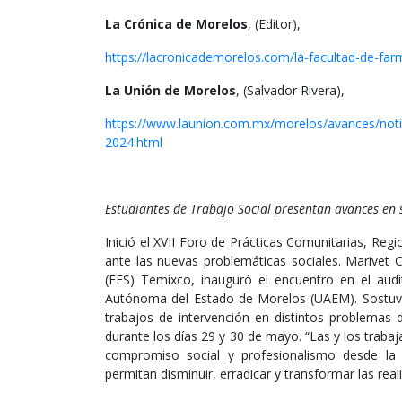
La Crónica de Morelos
, (Editor),
https://lacronicademorelos.com/la-facultad-de-fa
La Unión de Morelos
, (Salvador Rivera),
https://www.launion.com.mx/morelos/avances/noti
2024.html
Estudiantes de Trabajo Social presentan avances en 
Inició el XVII Foro de Prácticas Comunitarias, Regio
ante las nuevas problemáticas sociales. Marivet C
(FES) Temixco, inauguró el encuentro en el aud
Autónoma del Estado de Morelos (UAEM). Sostuvo 
trabajos de intervención en distintos problemas
durante los días 29 y 30 de mayo. “Las y los traba
compromiso social y profesionalismo desde la d
permitan disminuir, erradicar y transformar las real