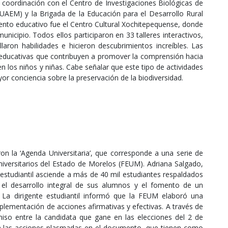
 coordinación con el Centro de Investigaciones Biológicas de
AEM) y la Brigada de la Educación para el Desarrollo Rural
nto educativo fue el Centro Cultural Xochitepequense, donde
nicipio. Todos ellos participaron en 33 talleres interactivos,
laron habilidades e hicieron descubrimientos increíbles. Las
s educativas que contribuyen a promover la comprensión hacia
en los niños y niñas. Cabe señalar que este tipo de actividades
or conciencia sobre la preservación de la biodiversidad.
on la ‘Agenda Universitaria’, que corresponde a una serie de
versitarios del Estado de Morelos (FEUM). Adriana Salgado,
estudiantil asciende a más de 40 mil estudiantes respaldados
el desarrollo integral de sus alumnos y el fomento de un
. La dirigente estudiantil informó que la FEUM elaboró una
mplementación de acciones afirmativas y efectivas. A través de
iso entre la candidata que gane en las elecciones del 2 de
va las acciones plasmadas en el documento, que tienen como