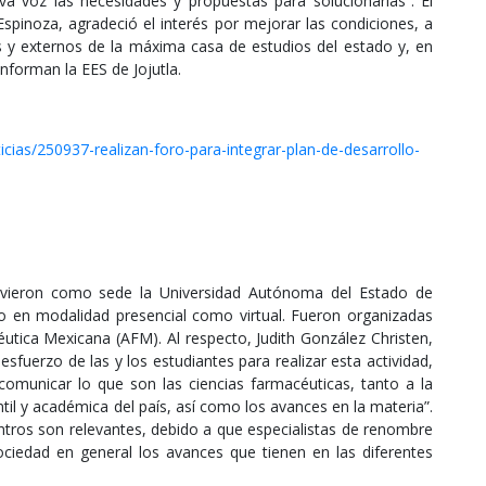
a voz las necesidades y propuestas para solucionarlas”. El
 Espinoza, agradeció el interés por mejorar las condiciones, a
nos y externos de la máxima casa de estudios del estado y, en
onforman la EES de Jojutla.
ias/250937-realizan-foro-para-integrar-plan-de-desarrollo-
uvieron como sede la Universidad Autónoma del Estado de
o en modalidad presencial como virtual. Fueron organizadas
éutica Mexicana (AFM). Al respecto, Judith González Christen,
esfuerzo de las y los estudiantes para realizar esta actividad,
comunicar lo que son las ciencias farmacéuticas, tanto a la
l y académica del país, así como los avances en la materia”.
ntros son relevantes, debido a que especialistas de renombre
ociedad en general los avances que tienen en las diferentes