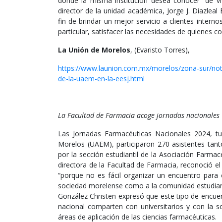
donde la misma institución desea conocer “de viv
director de la unidad académica, Jorge J. Diazleal
fin de brindar un mejor servicio a clientes inter
particular, satisfacer las necesidades de quienes c
La Unión de Morelos
, (Evaristo Torres),
https://www.launion.com.mx/morelos/zona-sur/notic
de-la-uaem-en-la-eesj.html
La Facultad de Farmacia acoge jornadas nacionales
Las Jornadas Farmacéuticas Nacionales 2024, t
Morelos (UAEM), participaron 270 asistentes tant
por la sección estudiantil de la Asociación Farmac
directora de la Facultad de Farmacia, reconoció el 
“porque no es fácil organizar un encuentro para 
sociedad morelense como a la comunidad estudianti
González Christen expresó que este tipo de encue
nacional comparten con universitarios y con la s
áreas de aplicación de las ciencias farmacéuticas.