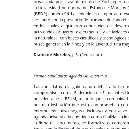
organizada por el ayuntamiento de Xochitepec, en
la Universidad Autónoma del Estado de Morelos (U
(BEDR) número 94. La sede de este importante eve
se contó con la presencia de alumnos de todo el mu
en los cuales adquirieron conocimientos, desarrol
actividades incluyeron experimentos y actividade
la naturaleza, con bases científicas y tecnológicas 
busca generar en la niñez y en la juventud, una may
Diario de Morelos
, p.8, (Redacción).
Firman candidatas Agenda Universitaria
Las candidatas a la gubernatura del estado firmar
compromisos con la Federación de Estudiantes Uni
presidenta de la FEUM, recordó que la comunidad 
por una institución que está comprometida con 
entorno educativo seguro, inclusivo y equitativo
agenda universitaria que tiene como finalidad la i
la firma del documento, se formaliza el comprom
junio, con la finalidad de que respalde y promue