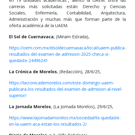
en 19 unidades académicas”, alentó la UAEM. Entre las
carreras más solicitadas están: Derecho y Ciencias
Sociales, Enfermería, Contabilidad, Arquitectura,
Administración y muchas más que forman parte de la
oferta académica de la UAEM.
El Sol de Cuernavaca
, (Miriam Estrada),
https://oem.com.mx/elsoldecuernavaca/local/uaem-publica-
resultados-del-examen-de-admision-2025-checa-si-
quedaste-24496241
La Crónica de Morelos
, (Redacción), 28/6/25,
https://lacronicademorelos.com/este-domingo-uaem-
publicara-los-resultados-del-examen-de-admision-al-nivel-
superior/
La Jornada Morelos
, (La Jornada Morelos), 29/6/25,
https://www.lajornadamorelos.mx/sociedad/te-quedaste-
en-la-uaem-aca-estan-los-resultados-2/