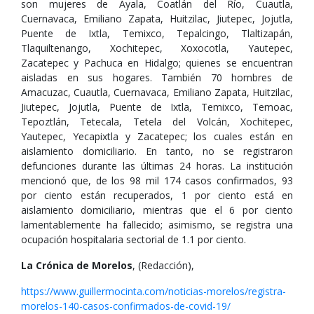
son mujeres de Ayala, Coatlán del Río, Cuautla,
Cuernavaca, Emiliano Zapata, Huitzilac, Jiutepec, Jojutla,
Puente de Ixtla, Temixco, Tepalcingo, Tlaltizapán,
Tlaquiltenango, Xochitepec, Xoxocotla, Yautepec,
Zacatepec y Pachuca en Hidalgo; quienes se encuentran
aisladas en sus hogares. También 70 hombres de
Amacuzac, Cuautla, Cuernavaca, Emiliano Zapata, Huitzilac,
Jiutepec, Jojutla, Puente de Ixtla, Temixco, Temoac,
Tepoztlán, Tetecala, Tetela del Volcán, Xochitepec,
Yautepec, Yecapixtla y Zacatepec; los cuales están en
aislamiento domiciliario. En tanto, no se registraron
defunciones durante las últimas 24 horas. La institución
mencionó que, de los 98 mil 174 casos confirmados, 93
por ciento están recuperados, 1 por ciento está en
aislamiento domiciliario, mientras que el 6 por ciento
lamentablemente ha fallecido; asimismo, se registra una
ocupación hospitalaria sectorial de 1.1 por ciento.
La Crónica de Morelos
, (Redacción),
https://www.guillermocinta.com/noticias-morelos/registra-
morelos-140-casos-confirmados-de-covid-19/