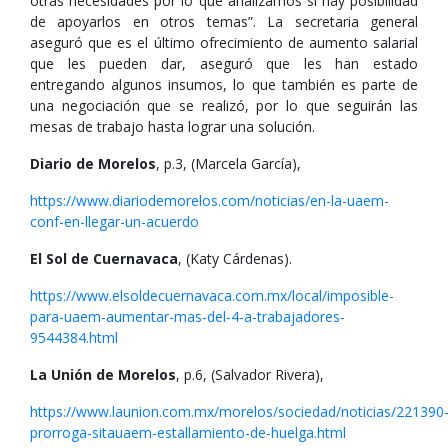
otras necesidades por lo que analizamos si hay posibilidad
de apoyarlos en otros temas”. La secretaria general
aseguró que es el último ofrecimiento de aumento salarial
que les pueden dar, aseguró que les han estado
entregando algunos insumos, lo que también es parte de
una negociación que se realizó, por lo que seguirán las
mesas de trabajo hasta lograr una solución.
Diario de Morelos
, p.3, (Marcela García),
https://www.diariodemorelos.com/noticias/en-la-uaem-
conf-en-llegar-un-acuerdo
El Sol de Cuernavaca
, (Katy Cárdenas).
https://www.elsoldecuernavaca.com.mx/local/imposible-
para-uaem-aumentar-mas-del-4-a-trabajadores-
9544384.html
La Unión de Morelos
, p.6, (Salvador Rivera),
https://www.launion.com.mx/morelos/sociedad/noticias/221390
prorroga-sitauaem-estallamiento-de-huelga.html