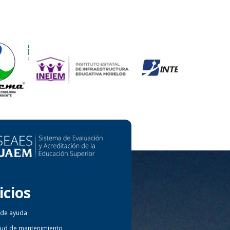
icios
 de ayuda
itud de mantenimiento