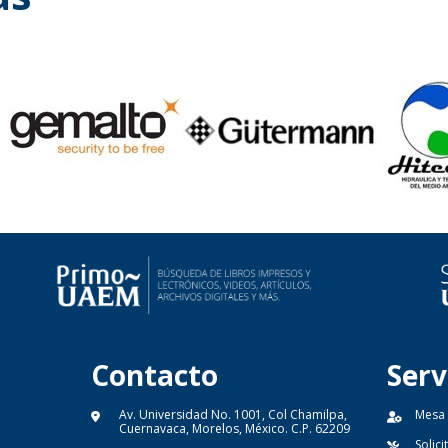
Contacto
Serv
Av. Universidad No. 1001, Col Chamilpa,
Mesa
Cuernavaca, Morelos, México. C.P. 62209
Solic