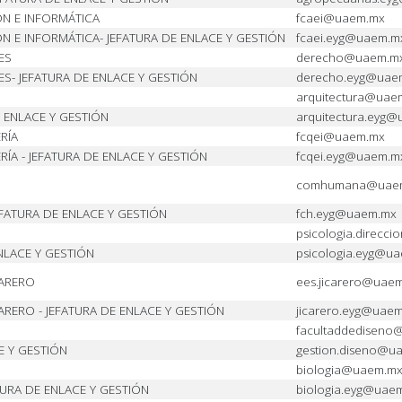
N E INFORMÁTICA
fcaei@uaem.mx
N E INFORMÁTICA- JEFATURA DE ENLACE Y GESTIÓN
fcaei.eyg@uaem.m
ES
derecho@uaem.m
S- JEFATURA DE ENLACE Y GESTIÓN
derecho.eyg@uae
arquitectura@uae
 ENLACE Y GESTIÓN
arquitectura.eyg
RÍA
fcqei@uaem.mx
RÍA - JEFATURA DE ENLACE Y GESTIÓN
fcqei.eyg@uaem.m
comhumana@uae
FATURA DE ENLACE Y GESTIÓN
fch.eyg@uaem.mx
psicologia.direcc
NLACE Y GESTIÓN
psicologia.eyg@u
CARERO
ees.jicarero@uae
ARERO - JEFATURA DE ENLACE Y GESTIÓN
jicarero.eyg@uae
facultaddediseno
E Y GESTIÓN
gestion.diseno@u
biologia@uaem.m
TURA DE ENLACE Y GESTIÓN
biologia.eyg@uae