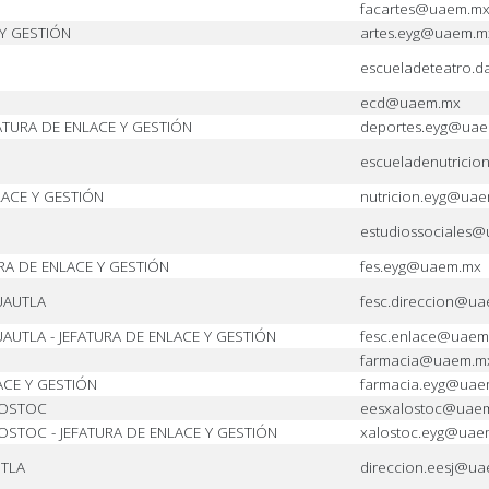
facartes@uaem.m
 Y GESTIÓN
artes.eyg@uaem.m
escueladeteatro.
ecd@uaem.mx
FATURA DE ENLACE Y GESTIÓN
deportes.eyg@ua
escueladenutrici
LACE Y GESTIÓN
nutricion.eyg@ua
estudiossociales
RA DE ENLACE Y GESTIÓN
fes.eyg@uaem.mx
UAUTLA
fesc.direccion@u
AUTLA - JEFATURA DE ENLACE Y GESTIÓN
fesc.enlace@uaem
farmacia@uaem.m
ACE Y GESTIÓN
farmacia.eyg@uae
LOSTOC
eesxalostoc@uae
OSTOC - JEFATURA DE ENLACE Y GESTIÓN
xalostoc.eyg@uae
UTLA
direccion.eesj@u