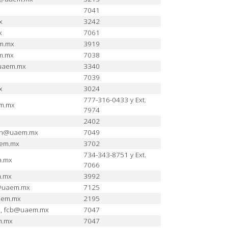
7041
x
3242
x
7061
m.mx
3919
m.mx
7038
@uaem.mx
3340
7039
x
3024
777-316-0433 y Ext.
m.mx
7974
2402
ion@uaem.mx
7049
aem.mx
3702
734-343-8751 y Ext.
m.mx
7066
m.mx
3992
@uaem.mx
7125
aem.mx
2195
x, fcb@uaem.mx
7047
m.mx
7047