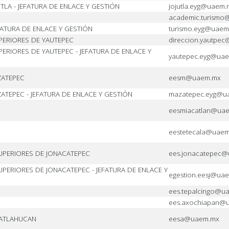
TLA - JEFATURA DE ENLACE Y GESTIÓN
jojutla.eyg@uaem.
academic.turism
FATURA DE ENLACE Y GESTIÓN
turismo.eyg@uaem
PERIORES DE YAUTEPEC
direccion.yautpe
ERIORES DE YAUTEPEC - JEFATURA DE ENLACE Y
yautepec.eyg@ua
ZATEPEC
eesm@uaem.mx
TEPEC - JEFATURA DE ENLACE Y GESTIÓN
mazatepec.eyg@u
eesmiacatlan@ua
eestetecala@uae
UPERIORES DE JONACATEPEC
ees.jonacatepec
PERIORES DE JONACATEPEC - JEFATURA DE ENLACE Y
egestion.eesj@ua
ees.tepalcingo@u
ees.axochiapan@
LATLAHUCAN
eesa@uaem.mx