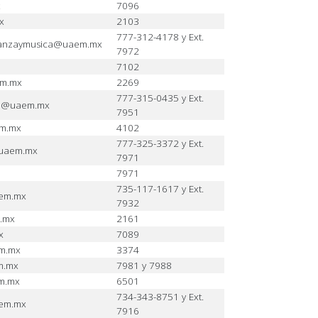
x
7096
x
2103
777-312-4178 y Ext.
danzaymusica@uaem.mx
7972
7102
em.mx
2269
777-315-0435 y Ext.
on@uaem.mx
7951
em.mx
4102
777-325-3372 y Ext.
@uaem.mx
7971
7971
735-117-1617 y Ext.
aem.mx
7932
.mx
2161
x
7089
m.mx
3374
m.mx
7981 y 7988
m.mx
6501
734-343-8751 y Ext.
aem.mx
7916