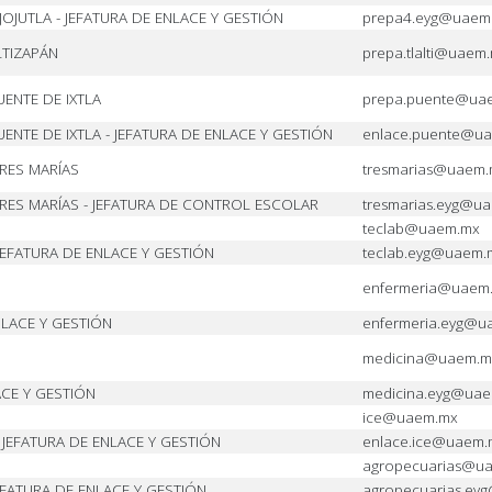
JUTLA - JEFATURA DE ENLACE Y GESTIÓN
prepa4.eyg@uaem
LTIZAPÁN
prepa.tlalti@uaem
ENTE DE IXTLA
prepa.puente@ua
NTE DE IXTLA - JEFATURA DE ENLACE Y GESTIÓN
enlace.puente@u
RES MARÍAS
tresmarias@uaem
RES MARÍAS - JEFATURA DE CONTROL ESCOLAR
tresmarias.eyg@u
teclab@uaem.mx
JEFATURA DE ENLACE Y GESTIÓN
teclab.eyg@uaem.
enfermeria@uaem
NLACE Y GESTIÓN
enfermeria.eyg@u
medicina@uaem.m
ACE Y GESTIÓN
medicina.eyg@ua
ice@uaem.mx
 JEFATURA DE ENLACE Y GESTIÓN
enlace.ice@uaem.
agropecuarias@u
EFATURA DE ENLACE Y GESTIÓN
agropecuarias.ey