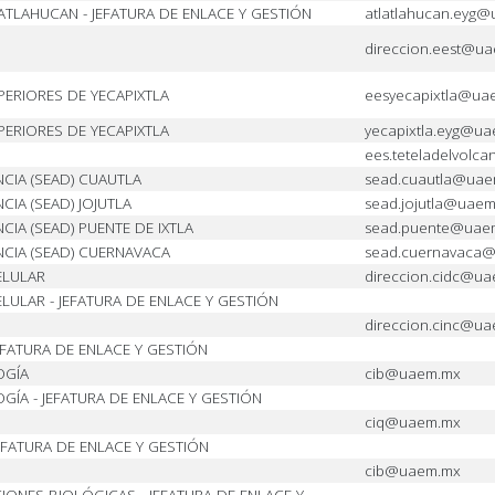
ATLAHUCAN - JEFATURA DE ENLACE Y GESTIÓN
atlatlahucan.eyg
direccion.eest@u
PERIORES DE YECAPIXTLA
eesyecapixtla@ua
PERIORES DE YECAPIXTLA
yecapixtla.eyg@u
ees.teteladelvol
NCIA (SEAD) CUAUTLA
sead.cuautla@ua
CIA (SEAD) JOJUTLA
sead.jojutla@uae
CIA (SEAD) PUENTE DE IXTLA
sead.puente@uae
NCIA (SEAD) CUERNAVACA
sead.cuernavaca
ELULAR
direccion.cidc@u
LULAR - JEFATURA DE ENLACE Y GESTIÓN
direccion.cinc@u
EFATURA DE ENLACE Y GESTIÓN
OGÍA
cib@uaem.mx
ÍA - JEFATURA DE ENLACE Y GESTIÓN
ciq@uaem.mx
EFATURA DE ENLACE Y GESTIÓN
cib@uaem.mx