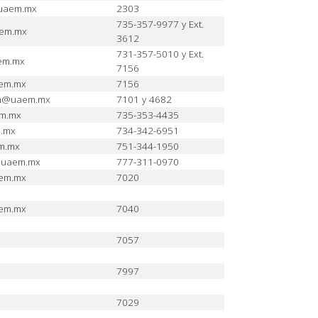
@uaem.mx
2303
735-357-9977 y Ext.
aem.mx
3612
731-357-5010 y Ext.
em.mx
7156
aem.mx
7156
can@uaem.mx
7101 y 4682
em.mx
735-353-4435
m.mx
734-342-6951
m.mx
751-344-1950
@uaem.mx
777-311-0970
aem.mx
7020
aem.mx
7040
7057
7997
7029