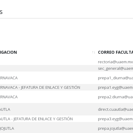
s
TIGACION
CORREO FACULT
rectoria@uaem.mx
sec_general@uae
ERNAVACA
prepa1_diurna@u
NAVACA - JEFATURA DE ENLACE Y GESTIÓN
prepa1.eyg@uaem
ERNAVACA
prepa2.diurna@u
AUTLA
direct.cuautla@u
TLA - JEFATURA DE ENLACE Y GESTIÓN
prepa3.eyg@uaem
JOJUTLA
prepa.jojutla@ua