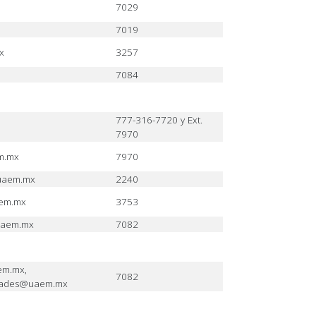
7029
7019
x
3257
7084
777-316-7720 y Ext.
7970
m.mx
7970
uaem.mx
2240
aem.mx
3753
uaem.mx
7082
m.mx,
7082
idades@uaem.mx