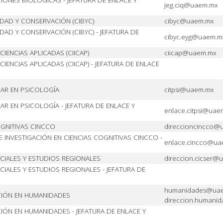
IONES BIOLÓGICAS - JEFATURA DE ENLACE Y
jeg.ciq@uaem.mx
DAD Y CONSERVACIÓN (CIBYC)
cibyc@uaem.mx
AD Y CONSERVACIÓN (CIBYC) - JEFATURA DE
cibyc.eyg@uaem.m
CIENCIAS APLICADAS (CIICAP)
ciicap@uaem.mx
IENCIAS APLICADAS (CIICAP) - JEFATURA DE ENLACE
NAR EN PSICOLOGÍA
citpsi@uaem.mx
AR EN PSICOLOGÍA - JEFATURA DE ENLACE Y
enlace.citpsi@uae
OGNITIVAS CINCCO
direccioncincco@
INVESTIGACIÓN EN CIENCIAS COGNITIVAS CINCCO -
enlace.cincco@u
OCIALES Y ESTUDIOS REGIONALES
direccion.cicser@
CIALES Y ESTUDIOS REGIONALES - JEFATURA DE
humanidades@uae
ACIÓN EN HUMANIDADES
direccion.human
CIÓN EN HUMANIDADES - JEFATURA DE ENLACE Y