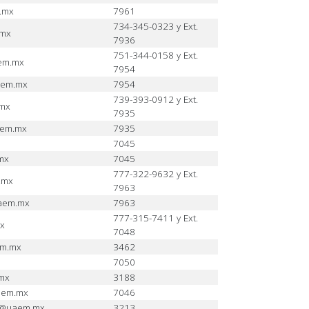
.mx
7961
734-345-0323 y Ext.
.mx
7936
751-344-0158 y Ext.
em.mx
7954
aem.mx
7954
739-393-0912 y Ext.
.mx
7935
aem.mx
7935
7045
mx
7045
777-322-9632 y Ext.
.mx
7963
aem.mx
7963
777-315-7411 y Ext.
x
7048
em.mx
3462
7050
mx
3188
aem.mx
7046
g@uaem.mx
3213