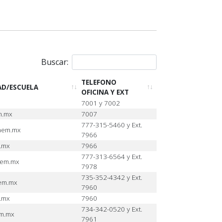
Buscar:
TELEFONO
AD/ESCUELA
OFICINA Y EXT
7001 y 7002
m.mx
7007
777-315-5460 y Ext.
aem.mx
7966
.mx
7966
777-313-6564 y Ext.
aem.mx
7978
735-352-4342 y Ext.
aem.mx
7960
.mx
7960
734-342-0520 y Ext.
em.mx
7961