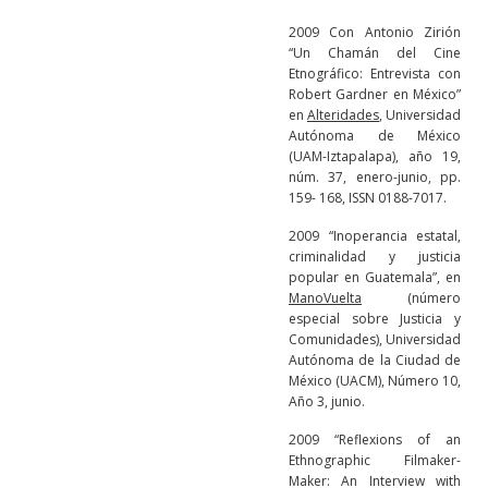
2009 Con Antonio Zirión
“Un Chamán del Cine
Etnográfico: Entrevista con
Robert Gardner en México”
en
Alteridades
, Universidad
Autónoma de México
(UAM-Iztapalapa), año 19,
núm. 37, enero-junio, pp.
159- 168, ISSN 0188-7017.
2009 “Inoperancia estatal,
criminalidad y justicia
popular en Guatemala”, en
ManoVuelta
(número
especial sobre Justicia y
Comunidades), Universidad
Autónoma de la Ciudad de
México (UACM), Número 10,
Año 3, junio.
2009 “Reflexions of an
Ethnographic Filmaker-
Maker: An Interview with