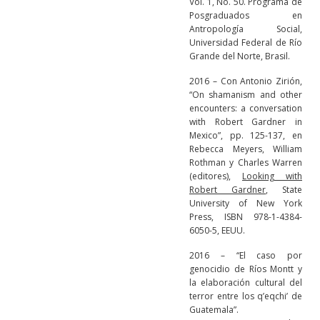
Vol. 1, No. 50. Programa de
Posgraduados en
Antropología Social,
Universidad Federal de Río
Grande del Norte, Brasil.
2016 – Con Antonio Zirión,
“On shamanism and other
encounters: a conversation
with Robert Gardner in
Mexico”, pp. 125-137, en
Rebecca Meyers, William
Rothman y Charles Warren
(editores),
Looking with
Robert Gardner
, State
University of New York
Press, ISBN 978-1-4384-
6050-5, EEUU.
2016 – “El caso por
genocidio de Ríos Montt y
la elaboración cultural del
terror entre los q’eqchi’ de
Guatemala”.