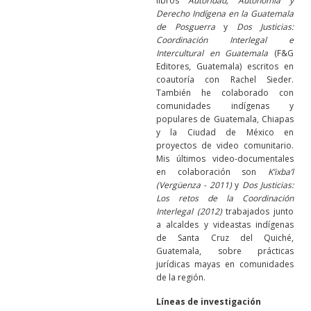
libros
Autoridad, Autonomía y
Derecho Indígena en la Guatemala
de Posguerra
y
Dos Justicias:
Coordinación Interlegal e
Intercultural en Guatemala
(F&G
Editores, Guatemala) escritos en
coautoría con Rachel Sieder.
También he colaborado con
comunidades indígenas y
populares de Guatemala, Chiapas
y la Ciudad de México en
proyectos de video comunitario.
Mis últimos video-documentales
en colaboración son
K’ixba’l
(Vergüenza - 2011)
y
Dos Justicias:
Los retos de la Coordinación
Interlegal (2012)
trabajados junto
a alcaldes y videastas indígenas
de Santa Cruz del Quiché,
Guatemala, sobre prácticas
jurídicas mayas en comunidades
de la región.
Líneas de investigación