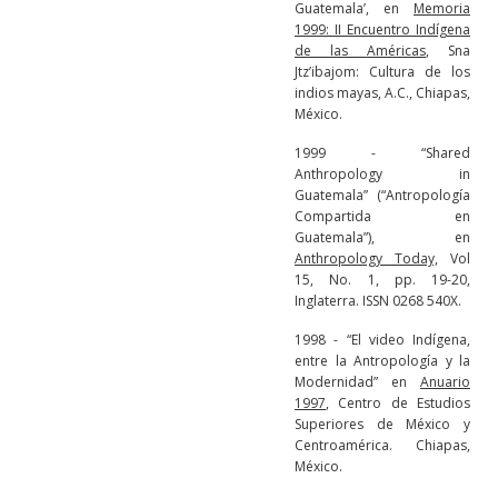
Guatemala’, en
Memoria
1999: II Encuentro Indígena
de las Américas
, Sna
Jtz’ibajom: Cultura de los
indios mayas, A.C., Chiapas,
México.
1999 - “Shared
Anthropology in
Guatemala” (“Antropología
Compartida en
Guatemala”), en
Anthropology Today,
Vol
15, No. 1, pp. 19-20,
Inglaterra. ISSN 0268 540X.
1998 - “El video Indígena,
entre la Antropología y la
Modernidad” en
Anuario
1997
, Centro de Estudios
Superiores de México y
Centroamérica. Chiapas,
México.