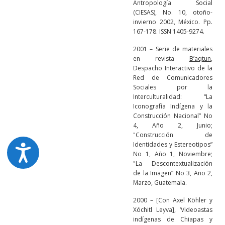
Antropología Social
(CIESAS), No. 10, otoño-
invierno 2002, México. Pp.
167-178. ISSN 1405-9274.
2001 – Serie de materiales
en revista
B’aqtun
,
Despacho Interactivo de la
Red de Comunicadores
Sociales por la
Interculturalidad: “La
Iconografía Indígena y la
Construcción Nacional” No
4, Año 2, Junio;
"Construcción de
Identidades y Estereotipos”
No 1, Año 1, Noviembre;
"La Descontextualización
de la Imagen” No 3, Año 2,
Marzo, Guatemala.
2000 – [Con Axel Köhler y
Xóchitl Leyva], ‘Videoastas
indígenas de Chiapas y