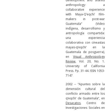
development and shared
anthropology: a
collaborative experience
with Maya-Q’eqchi’ film-
makers in post-war
Guatemala” (Video
indígena, desarrollismo y
antropología compartida:
una experiencia
colaborativa con cineastas
mayas-q’eqchi’ en la
Guatemala de posguerra),
en
Visual Anthropology
Review
, Vol. 20, No. 1.
University of California
Press. Pp. 31-44. ISSN 1053-
7147
2002 – “Apuntes sobre la
dimensión cultural del
conflicto armado entre los
q’eqchi’ de Guatemala”, en
Desacatos
, Centro de
Investigaciones Sociales en