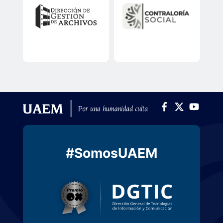
#SomosUAEM