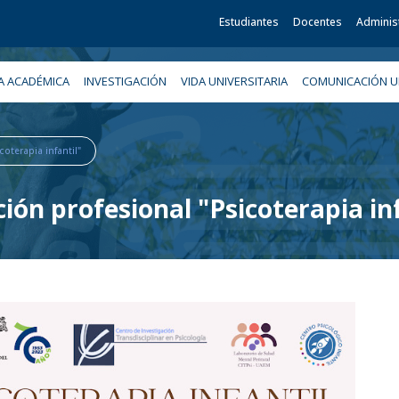
Estudiantes
Docentes
Adminis
A ACADÉMICA
INVESTIGACIÓN
VIDA UNIVERSITARIA
COMUNICACIÓN UN
oterapia infantil"
ión profesional "Psicoterapia inf