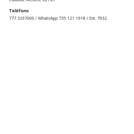
Teléfono
777 3297000 / WhatsApp 735 121 1918 / Ext. 7932
E-mail
direccion_fesc@uaem.mx
Redes Sociales
https://www.facebook.com/FESCUAEM.MX/
Facultad de Estudios Superiores de Cuautla
Ir al micrositio
Nuestras Alianzas