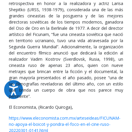
retrospectiva en honor a la realizadora y actriz Larisa
Shepitko (URSS, 1938-1979), considerada una de las más
grandes cineastas de la posguerra y de las mejores
directoras soviéticas de los tiempos modernos, ganadora
del Oso de Oro en la Berlinale de 1977. A decir del director
artístico del Ficunam, “fue una cineasta soviética que nació
en territorio ucraniano, tuvo una vida atravesada por la
Segunda Guerra Mundial”. Adicionalmente, la organización
del encuentro fílmico anunció que dedicará la edición al
realizador Vadim Kostrov (Sverdlovsk, Rusia, 1998), un
cineasta ruso de apenas 23 años, quien con nueve
metrajes que brincan entre la ficción y el documental, la
gran mayoría presentados el año pasado, posee “una de
las filmografías reveladoras del último año, con un estilo
que brinda un cuerpo de obra que nos parece muy
pertinente”.
El Economista, (Ricardo Quiroga),
https://www.eleconomista.com.mx/arteseideas/FICUNAM-
no-apoya-el-boicot-y-pondra-el-foco-en-el-cine-ruso-
20220301-0141.html