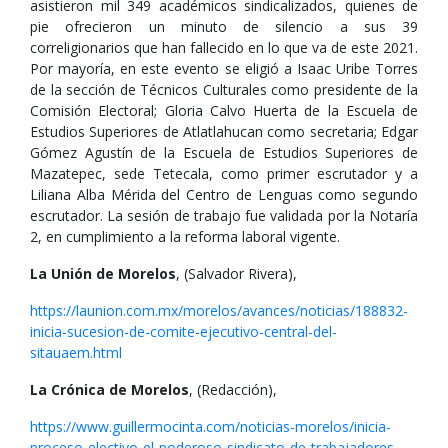
asistieron mil 349 académicos sindicalizados, quienes de
pie ofrecieron un minuto de silencio a sus 39
correligionarios que han fallecido en lo que va de este 2021.
Por mayoría, en este evento se eligió a Isaac Uribe Torres
de la sección de Técnicos Culturales como presidente de la
Comisión Electoral; Gloria Calvo Huerta de la Escuela de
Estudios Superiores de Atlatlahucan como secretaria; Edgar
Gómez Agustín de la Escuela de Estudios Superiores de
Mazatepec, sede Tetecala, como primer escrutador y a
Liliana Alba Mérida del Centro de Lenguas como segundo
escrutador. La sesión de trabajo fue validada por la Notaría
2, en cumplimiento a la reforma laboral vigente.
La Unión de Morelos
, (Salvador Rivera),
https://launion.com.mx/morelos/avances/noticias/188832-
inicia-sucesion-de-comite-ejecutivo-central-del-
sitauaem.html
La Crónica de Morelos
, (Redacción),
https://www.guillermocinta.com/noticias-morelos/inicia-
proceso-electivo-el-poderoso-sindicato-de-trabajadores-