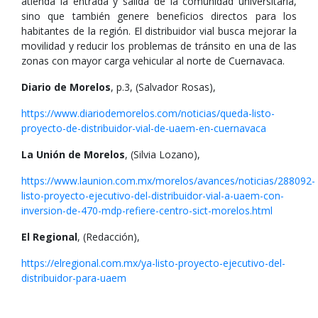
atienda la entrada y salida de la comunidad universitaria,
sino que también genere beneficios directos para los
habitantes de la región. El distribuidor vial busca mejorar la
movilidad y reducir los problemas de tránsito en una de las
zonas con mayor carga vehicular al norte de Cuernavaca.
Diario de Morelos
, p.3, (Salvador Rosas),
https://www.diariodemorelos.com/noticias/queda-listo-
proyecto-de-distribuidor-vial-de-uaem-en-cuernavaca
La Unión de Morelos
, (Silvia Lozano),
https://www.launion.com.mx/morelos/avances/noticias/288092-
listo-proyecto-ejecutivo-del-distribuidor-vial-a-uaem-con-
inversion-de-470-mdp-refiere-centro-sict-morelos.html
El Regional
, (Redacción),
https://elregional.com.mx/ya-listo-proyecto-ejecutivo-del-
distribuidor-para-uaem