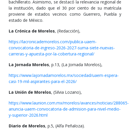
bachillerato. Asimismo, se destacó la relevancia regional de
la institución, dado que el 30 por ciento de su matrícula
proviene de estados vecinos como Guerrero, Puebla y
estado de México.
La Crónica de Morelos
, (Redacción),
https://lacronicademorelos.com/publica-uaem-
convocatoria-de-ingreso-2026-2027-suma-siete-nuevas-
carreras-y-apuesta-por-la-cobertura-regional/
La Jornada Morelos
, p.13, (La Jornada Morelos),
https://www.lajornadamorelos.mx/sociedad/uaem-espera-
casi-19-mil-aspirantes-para-el-2026/
La Unión de Morelos
, (Silvia Lozano),
https://www.launion.com.mx/morelos/avances/noticias/288065-
anuncia-uaem-convocatoria-de-admision-para-nivel-medio-
y-superior-2026.html
Diario de Morelos
, p.5, (Alfa Peñaloza).