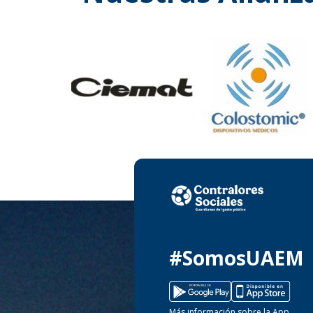
#SomosUAEM
Más información sobre la App