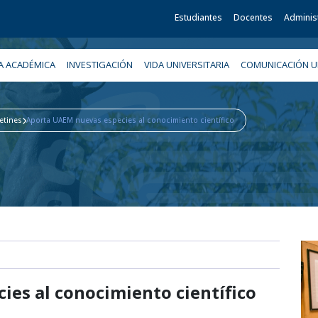
Estudiantes
Docentes
Adminis
A ACADÉMICA
INVESTIGACIÓN
VIDA UNIVERSITARIA
COMUNICACIÓN UN
etines
Aporta UAEM nuevas especies al conocimiento científico
es al conocimiento científico