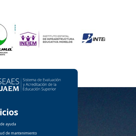
icios
 de ayuda
itud de mantenimiento