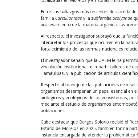
localizadas en Morelos y en zonas limítrofes co
Entre sus hallazgos más recientes destacó la de
familia
Curculionidae
y la subfamilia
Scolytinae
qu
procesamiento de la materia orgánica, favorecie
Al respecto, el investigador subrayó que la funció
interpretar los procesos que ocurren en la natura
fortalecimiento de las normas nacionales relacio
El investigador señaló que la UAEM le ha permitid
vinculación institucional, e impartir talleres de
Tamaulipas, y la publicación de artículos científic
Respecto al manejo de las poblaciones de insec
organismos desempeñan un papel esencial en el c
biológicos y ecológicos de los ecosistemas, por 
mediante el estudio de organismos entomopatóg
poblaciones.
Cabe destacar que Burgos Solorio recibió el Rec
Estado de Morelos en 2025, también forma parte
instancia encargada de atender la problemática fi