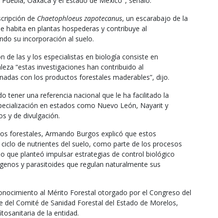
n Puebla, Oaxaca y el Estado de México", señaló.
scripción de
Chaetophloeus zapotecanus
, un escarabajo de la
e habita en plantas hospederas y contribuye al
ndo su incorporación al suelo.
n de las y los especialistas en biología consiste en
leza “estas investigaciones han contribuido al
nadas con los productos forestales maderables”, dijo.
o tener una referencia nacional que le ha facilitado la
 especialización en estados como Nuevo León, Nayarit y
os y de divulgación.
tos forestales, Armando Burgos explicó que estos
iclo de nutrientes del suelo, como parte de los procesos
lo que planteó impulsar estrategias de control biológico
enos y parasitoides que regulan naturalmente sus
onocimiento al Mérito Forestal otorgado por el Congreso del
 del Comité de Sanidad Forestal del Estado de Morelos,
tosanitaria de la entidad.