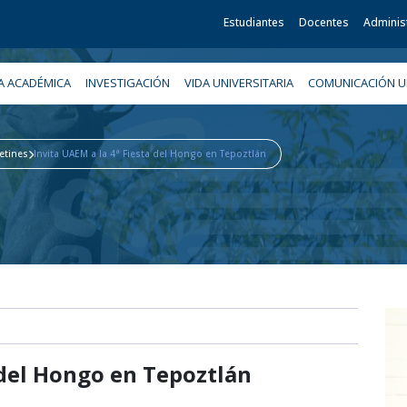
Estudiantes
Docentes
Adminis
A ACADÉMICA
INVESTIGACIÓN
VIDA UNIVERSITARIA
COMUNICACIÓN UN
etines
Invita UAEM a la 4ª Fiesta del Hongo en Tepoztlán
 del Hongo en Tepoztlán