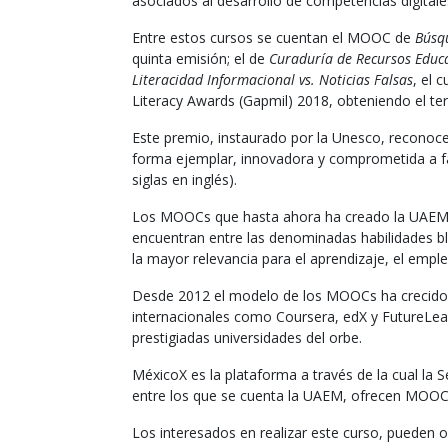
asociados al desarrollo de competencias digitale
Entre estos cursos se cuentan el MOOC de
Búsqu
quinta emisión; el de
Curaduría de Recursos Educ
Literacidad Informacional vs. Noticias Falsas
, el 
Literacy Awards (Gapmil) 2018, obteniendo el ter
Este premio, instaurado por la Unesco, reconoce
forma ejemplar, innovadora y comprometida a fa
siglas en inglés).
Los MOOCs que hasta ahora ha creado la UAEM s
encuentran entre las denominadas habilidades bla
la mayor relevancia para el aprendizaje, el empleo
Desde 2012 el modelo de los MOOCs ha crecido 
internacionales como Coursera, edX y FutureLear
prestigiadas universidades del orbe.
MéxicoX es la plataforma a través de la cual la S
entre los que se cuenta la UAEM, ofrecen MOOC
Los interesados en realizar este curso, pueden o