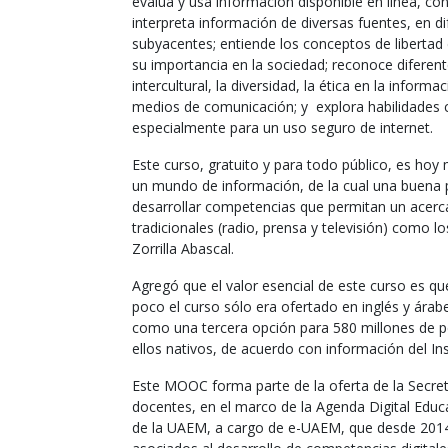
evalúa y usa información disponible en línea, con
interpreta información de diversas fuentes, en 
subyacentes; entiende los conceptos de libertad 
su importancia en la sociedad; reconoce diferen
intercultural, la diversidad, la ética en la inform
medios de comunicación; y explora habilidades c
especialmente para un uso seguro de internet.
Este curso, gratuito y para todo público, es h
un mundo de información, de la cual una buena pa
desarrollar competencias que permitan un acerca
tradicionales (radio, prensa y televisión) como los
Zorrilla Abascal.
Agregó que el valor esencial de este curso es qu
poco el curso sólo era ofertado en inglés y árab
como una tercera opción para 580 millones de p
ellos nativos, de acuerdo con información del Ins
Este MOOC forma parte de la oferta de la Secret
docentes, en el marco de la Agenda Digital Educa
de la UAEM, a cargo de e-UAEM, que desde 2014