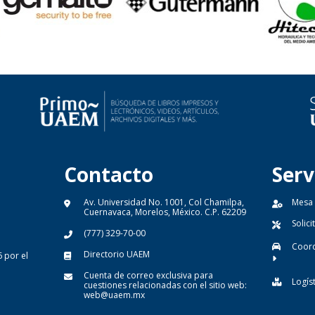
Contacto
Serv
Av. Universidad No. 1001, Col Chamilpa,
Mesa
Cuernavaca, Morelos, México. C.P. 62209
Solic
(777) 329-70-00
Coord
Directorio UAEM
 por el
Cuenta de correo exclusiva para
Logís
cuestiones relacionadas con el sitio web:
web@uaem.mx