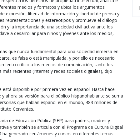
 respeto a los derechos de propiedad intelectual; analiza e
diferentes medios y formatos y ubica los argumentos
de expresión, libertad de información y libertad de prensa y
tes representaciones y estereotipos y promueve el diálogo
ación y la importancia de una sociedad civil activa ante los
lave a desarrollar para niños y jóvenes ante los medios,
oy más que nunca fundamental para una sociedad inmersa en
rte, es falsa o está manipulada, y por ello es necesario
miento crítico a los medios de comunicación, tanto los
 más recientes (internet y redes sociales digitales), dijo
e está disponible por primera vez en español. Hasta hace
e y ahora su versión para el público hispanohablante se suma
ersonas que hablan español en el mundo, 483 millones de
tituto Cervantes.
aría de Educación Pública (SEP) para padres, madres y
tiva y también se articula con el Programa de Cultura Digital
 ha generado certámenes y cursos en diferentes temas