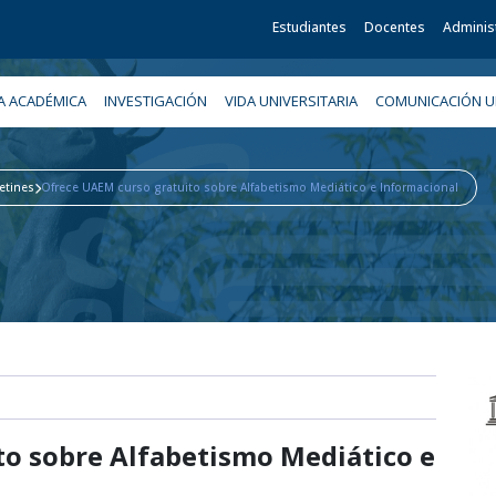
Estudiantes
Docentes
Adminis
A ACADÉMICA
INVESTIGACIÓN
VIDA UNIVERSITARIA
COMUNICACIÓN UN
etines
Ofrece UAEM curso gratuito sobre Alfabetismo Mediático e Informacional
to sobre Alfabetismo Mediático e