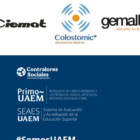
#SomosUAEM