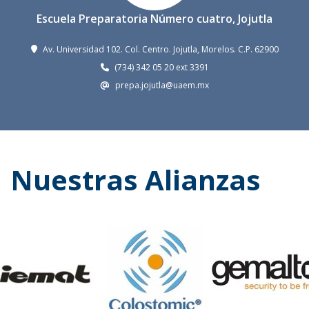
Escuela Preparatoria Número cuatro, Jojutla
Av. Universidad 102. Col. Centro. Jojutla, Morelos. C.P. 62900
(734) 342 05 20 ext 3391
prepa.jojutla@uaem.mx
Nuestras Alianzas