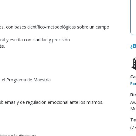
s, con bases científico-metodológicas sobre un campo
 y escrita con claridad y precisión.
¿E
és.
Ca
n el Programa de Maestría
Fa
Di
roblemas y de regulación emocional ante los mismos.
Av
Mo
Te
(7
io de la disciplina.