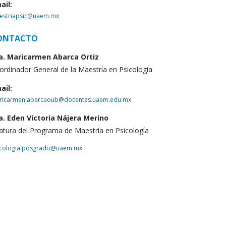
ail:
estriapsic@uaem.mx
ONTACTO
a. Maricarmen Abarca Ortiz
ordinador General de la Maestría en Psicología
ail:
ricarmen.abarcaoub@docentes.uaem.edu.mx
a. Eden Victoria Nájera Merino
fatura del Programa de Maestría en Psicología
icologia.posgrado@uaem.mx