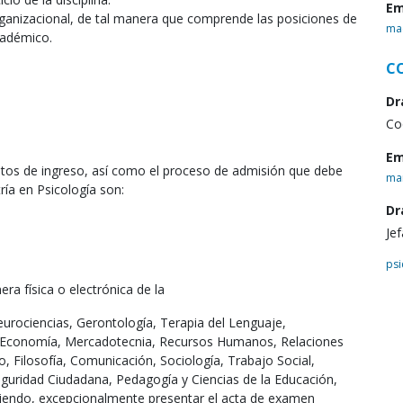
Em
rganizacional, de tal manera que comprende las posiciones de
ma
cadémico.
C
Dr
Co
Em
sitos de ingreso, así como el proceso de admisión que debe
ma
ría en Psicología son:
Dr
Je
ps
ra física o electrónica de la
eurociencias, Gerontología, Terapia del Lenguaje,
, Economía, Mercadotecnia, Recursos Humanos, Relaciones
, Filosofía, Comunicación, Sociología, Trabajo Social,
Seguridad Ciudadana, Pedagogía y Ciencias de la Educación,
iendo, excepcionalmente presentar el acta de examen