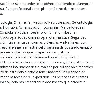
inación de su antecedente académico, teniendo el alumno la
e su título profesional en un plazo máximo de seis meses
o.
sicología, Enfermería, Medicina, Neurociencias, Gerontología,
 Nutrición, Administración, Economía, Mercadotecnia,
Contaduría Pública, Desarrollo Humano, Filosofía,
ropología Social, Criminología, Criminalística, Seguridad
ción, Enseñanza de Idiomas y Ciencias Ambientales, con
ingreso al primer semestre del programa de posgrado emitido
ará en las fechas que indique la convocatoria.
o comprensión de un idioma adicional al español. El
blicas o particulares que cuenten con alguna certificación de
anismos internacionales o avalada por autoridades federales
to de esta índole deberá tener máximo una vigencia de
tir de la fecha de su expedición. Las personas aspirantes
spañol, deberán presentar un documento que acredite el