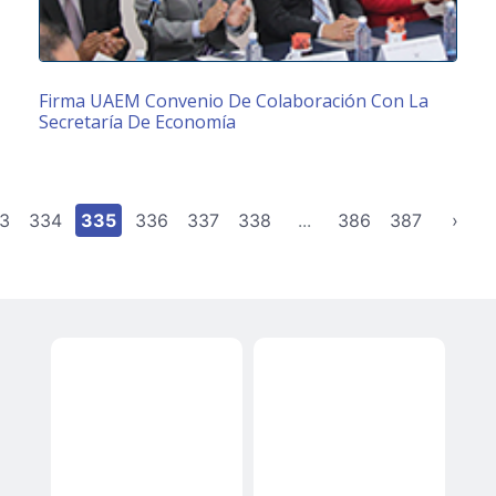
Firma UAEM Convenio De Colaboración Con La
Secretaría De Economía
3
334
335
336
337
338
...
386
387
›