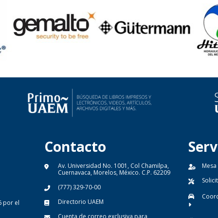
Contacto
Serv
Av. Universidad No. 1001, Col Chamilpa,
Mesa
Cuernavaca, Morelos, México. C.P. 62209
Solic
(777) 329-70-00
Coord
Directorio UAEM
 por el
Cuenta de correo exclusiva para