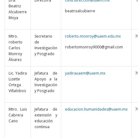
Dra.
Directora
ciihu.direccion@uaem.mx
7
Beatriz
beatrizalcubierre
Alcubierre
Moya
Mtro.
Secretario
roberto.monroy@uaem.edu.mx
7
roberto
de
robertomonroy9000@gmail.com
Carlos
Investigaciòn
Monroy
y Posgrado
Álvarez
Lic. Yadira
Jefatura de
yadirauaem@uaem.mx
7
Lizette
Apoyo a la
Ortega
Investigación
Villalobos
y Posgrado
Mtro. Luis
Jefatura de
educacion.humanidades@uaem.mx
7
Cabrera
extensión y
Cano
educación
continua