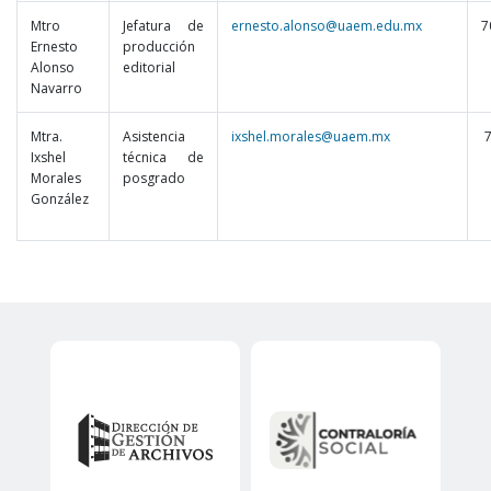
Mtro
Jefatura de
ernesto.alonso@uaem.edu.mx
7
Ernesto
producción
Alonso
editorial
Navarro
Mtra.
Asistencia
ixshel.morales@uaem.mx
7
Ixshel
técnica de
Morales
posgrado
González