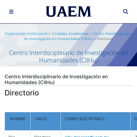
Organización Institucional
>
Unidades Académicas
>
Centro Interdisciplinario
de Investigación en Humanidades (CIIHu)
> Directorio
Centro Interdisciplinario de Investigación en
Humanidades (CIIHu)
Centro Interdisciplinario de Investigación en
Humanidades (CIIHu)
Directorio
NOMBRE
CARGO
CORREO ELECTRÓNICO
E