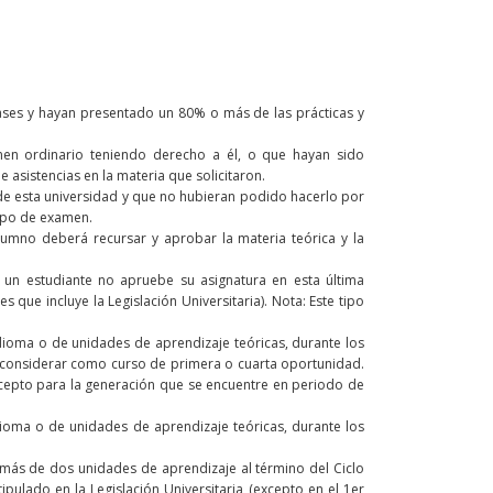
ases y hayan presentado un 80% o más de las prácticas y
men ordinario teniendo derecho a él, o que hayan sido
asistencias en la materia que solicitaron.
es de esta universidad y que no hubieran podido hacerlo por
tipo de examen.
alumno deberá recursar y aprobar la materia teórica y la
 un estudiante no apruebe su asignatura en esta última
que incluye la Legislación Universitaria). Nota: Este tipo
dioma o de unidades de aprendizaje teóricas, durante los
de considerar como curso de primera o cuarta oportunidad.
cepto para la generación que se encuentre en periodo de
dioma o de unidades de aprendizaje teóricas, durante los
más de dos unidades de aprendizaje al término del Ciclo
pulado en la Legislación Universitaria (excepto en el 1er