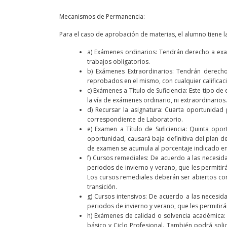
Mecanismos de Permanencia:
Para el caso de aprobación de materias, el alumno tiene 
a) Exámenes ordinarios: Tendrán derecho a exa
trabajos obligatorios.
b) Exámenes Extraordinarios: Tendrán derech
reprobados en el mismo, con cualquier calificac
c) Exámenes a Título de Suficiencia: Este tipo d
la vía de exámenes ordinario, ni extraordinario
d) Recursar la asignatura: Cuarta oportunidad 
correspondiente de Laboratorio.
e) Examen a Título de Suficiencia: Quinta op
oportunidad, causará baja definitiva del plan d
de examen se acumula al porcentaje indicado en e
f) Cursos remediales: De acuerdo a las necesid
periodos de invierno y verano, que les permiti
Los cursos remediales deberán ser abiertos co
transición.
g) Cursos intensivos: De acuerdo a las necesid
periodos de invierno y verano, que les permitirá
h) Exámenes de calidad o solvencia académica:
básico y Ciclo Profesional. También podrá solic