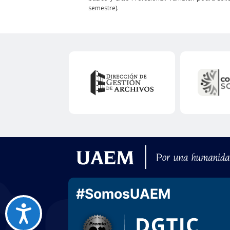
semestre).
#SomosUAEM