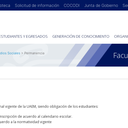
ioteca
Solicitud de información
COCODI
Junta de Gobierno
Se
ESTUDIANTES Y EGRESADOS
GENERACIÓN DE CONOCIMIENTO
ORGANI
Facu
dios Sociales
> Permanencia
nal vigente de la UAEM, siendo obligación de los estudiantes:
inscripción de acuerdo al calendario escolar.
uerdo a la normatividad vigente