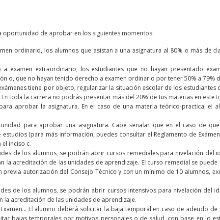
la oportunidad de aprobar en los siguientes momentos:
men ordinario, los alumnos que asistan a una asignatura al 80% o más de cl
o a examen extraordinario, los estudiantes que no hayan presentado exa
ión o, que no hayan tenido derecho a examen ordinario por tener 50% a 79% de 
e exámenes tiene por objeto, regularizar la situación escolar de los estudiant
s. En toda la carrera no podrás presentar más del 20% de tus materias en este 
para aprobar la asignatura. En el caso de una materia teórico-practica, el 
ortunidad para aprobar una asignatura. Cabe señalar que en el caso de que
e estudios (para más información, puedes consultar el Reglamento de Exámenes 
l inciso c.
ades de los alumnos, se podrán abrir cursos remediales para nivelación del i
rán la acreditación de las unidades de aprendizaje. El curso remedial se pue
n previa autorización del Consejo Técnico y con un mínimo de 10 alumnos, ex
ades de los alumnos, se podrán abrir cursos intensivos para nivelación del i
n la acreditación de las unidades de aprendizaje.
 Examen… El alumno deberá solicitar la baja temporal en caso de adeudo de 
itar bajas temporales por motivos personales o de salud, con base en lo esti