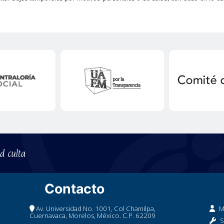
Contacto
Av. Universidad No. 1001, Col Chamilpa,
M
Cuernavaca, Morelos, México. C.P. 62209
S