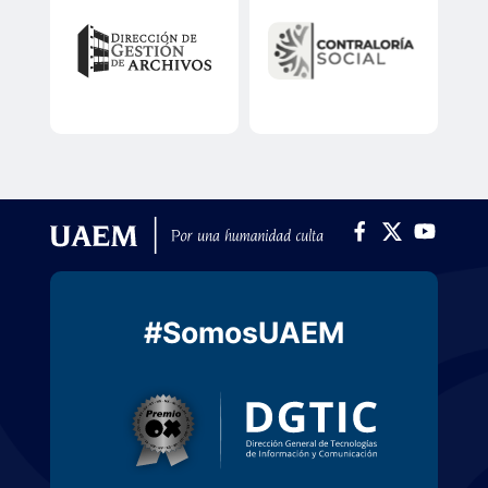
#SomosUAEM