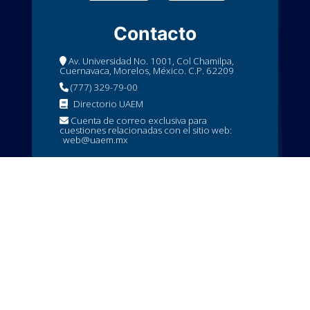
Contacto
Av. Universidad No. 1001, Col Chamilpa,
Cuernavaca, Morelos, México. C.P. 62209
(777) 329-79-00
Directorio UAEM
Cuenta de correo exclusiva para
cuestiones relacionadas con el sitio web:
web@uaem.mx
Servicios
Mesa de ayuda
Solicitud de mantenimiento
Coordinación de servicios de transporte
Logística y eventos
© 2024 · Dirección General de Tecnologías
de Información y Comunicación