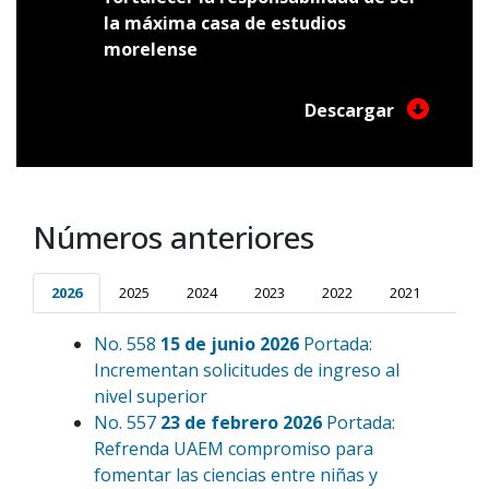
la máxima casa de estudios
morelense
Descargar
Números anteriores
2026
2025
2024
2023
2022
2021
2020
No. 558
15 de junio 2026
Portada:
Incrementan solicitudes de ingreso al
nivel superior
No. 557
23 de febrero 2026
Portada:
Refrenda UAEM compromiso para
fomentar las ciencias entre niñas y